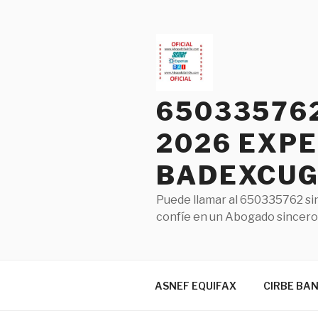
Saltar
al
contenido
65033576
2026 EXPE
BADEXCUG 
Puede llamar al 650335762 sin
confíe en un Abogado sincero 
ASNEF EQUIFAX
CIRBE BA