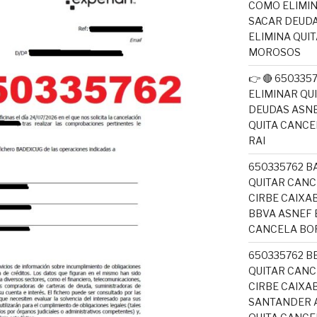
COMO ELIMI
SACAR DEUDA
ELIMINA QUI
MOROSOS
👉 🔴 65033
ELIMINAR QU
DEUDAS ASNE
QUITA CANC
RAI
650335762 B
QUITAR CANC
CIRBE CAIX
BBVA ASNEF 
CANCELA BO
650335762 B
QUITAR CANC
CIRBE CAIXA
SANTANDER A