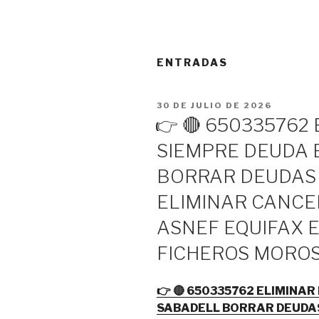
ENTRADAS
PUBLICADO
30 DE JULIO DE 2026
EL
👉 🔴 650335762
SIEMPRE DEUDA
BORRAR DEUDAS
ELIMINAR CANCE
ASNEF EQUIFAX 
FICHEROS MORO
👉 🔴 650335762 ELIMINA
SABADELL BORRAR DEUDAS