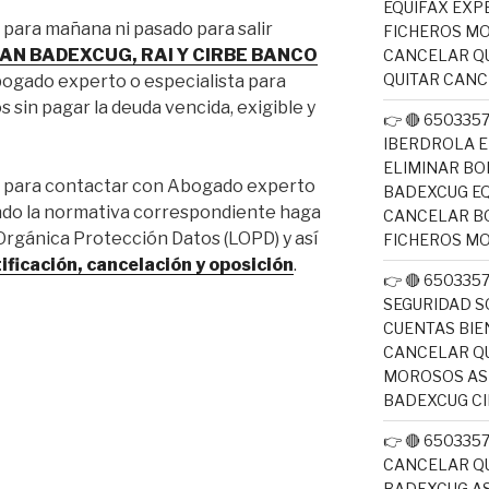
EQUIFAX EXP
 para mañana ni pasado para salir
FICHEROS M
AN BADEXCUG, RAI Y CIRBE BANCO
CANCELAR QU
QUITAR CAN
bogado experto o especialista para
s sin pagar la deuda vencida, exigible y
👉 🔴 650335
IBERDROLA E
ELIMINAR BO
ás para contactar con Abogado experto
BADEXCUG EQ
ando la normativa correspondiente haga
CANCELAR B
Orgánica Protección Datos (LOPD) y así
FICHEROS M
ificación, cancelación y oposición
.
👉 🔴 650335
SEGURIDAD S
CUENTAS BIE
CANCELAR QU
MOROSOS ASN
BADEXCUG CI
👉 🔴 650335
CANCELAR QU
BADEXCUG AS