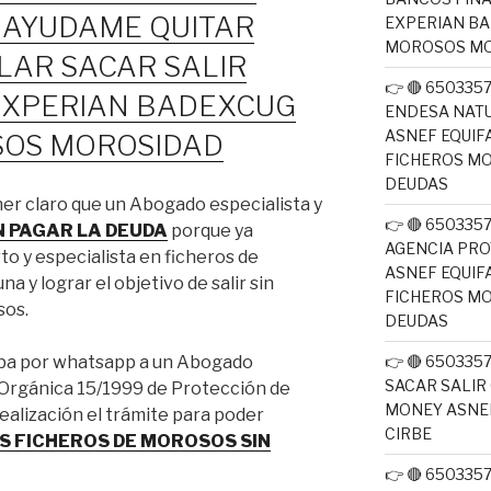
 AYUDAME QUITAR
EXPERIAN BA
MOROSOS MO
LAR SACAR SALIR
👉 🔴 65033
EXPERIAN BADEXCUG
ENDESA NATU
ASNEF EQUIF
SOS MOROSIDAD
FICHEROS M
DEUDAS
er claro que un Abogado especialista y
👉 🔴 65033
IN PAGAR LA DEUDA
porque ya
AGENCIA PRO
o y especialista en ficheros de
ASNEF EQUIF
 y lograr el objetivo de salir sin
FICHEROS M
sos.
DEUDAS
👉 🔴 650335
riba por whatsapp a un Abogado
SACAR SALIR
 Orgánica 15/1999 de Protección de
MONEY ASNEF
ealización el trámite para poder
CIRBE
OS FICHEROS DE MOROSOS SIN
👉 🔴 650335