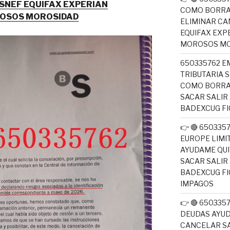
SNEF EQUIFAX EXPERIAN
COMO BORRA
ROSOS MOROSIDAD
ELIMINAR CA
EQUIFAX EXP
MOROSOS MO
650335762 E
TRIBUTARIA 
COMO BORRA
SACAR SALIR
BADEXCUG F
👉 🔴 650335
EUROPE LIM
AYUDAME QUI
SACAR SALIR
BADEXCUG F
IMPAGOS
👉 🔴 65033
DEUDAS AYUD
CANCELAR SA