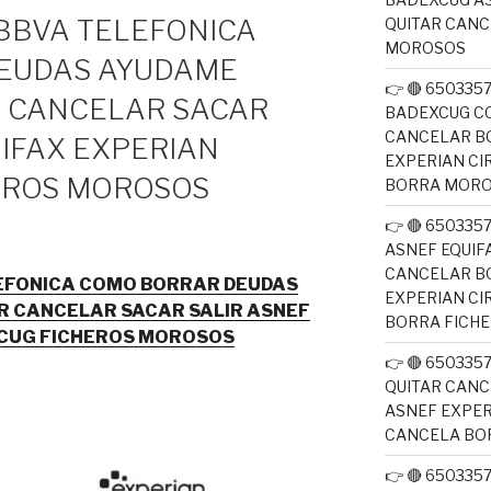
 BBVA TELEFONICA
QUITAR CAN
MOROSOS
EUDAS AYUDAME
👉 🔴 650335
R CANCELAR SACAR
BADEXCUG CO
CANCELAR B
UIFAX EXPERIAN
EXPERIAN CI
EROS MOROSOS
BORRA MOR
👉 🔴 650335
ASNEF EQUIF
CANCELAR B
ELEFONICA COMO BORRAR DEUDAS
EXPERIAN CI
R CANCELAR SACAR SALIR ASNEF
BORRA FICH
XCUG FICHEROS MOROSOS
👉 🔴 650335
QUITAR CANC
ASNEF EXPER
CANCELA BO
👉 🔴 650335