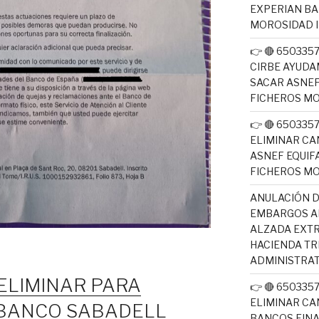
EXPERIAN B
MOROSIDAD 
👉 🔴 65033
CIRBE AYUDA
SACAR ASNEF
FICHEROS M
👉 🔴 65033
ELIMINAR CA
ASNEF EQUIF
FICHEROS M
ANULACIÓN D
EMBARGOS AE
ALZADA EXTR
HACIENDA T
ADMINISTRAT
 ELIMINAR PARA
👉 🔴 65033
ELIMINAR CA
 BANCO SABADELL
BANCOS FINA