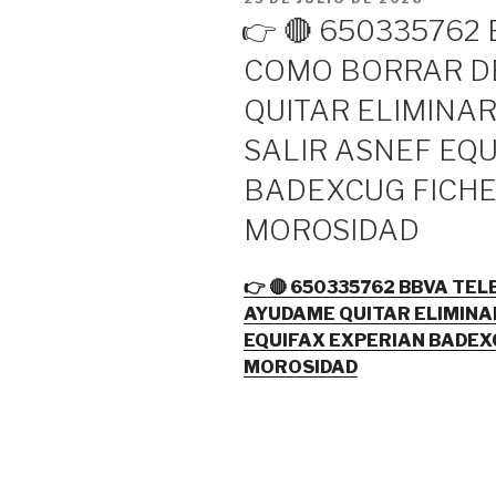
EL
👉 🔴 650335762
COMO BORRAR D
QUITAR ELIMINA
SALIR ASNEF EQ
BADEXCUG FICH
MOROSIDAD
👉 🔴 650335762 BBVA T
AYUDAME QUITAR ELIMINA
EQUIFAX EXPERIAN BADE
MOROSIDAD