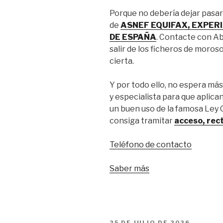
Porque no debería dejar pasar
de
ASNEF EQUIFAX, EXPERI
DE ESPAÑA
. Contacte con A
salir de los ficheros de moroso
cierta.
Y por todo ello, no espera m
y especialista para que aplic
un buen uso de la famosa Ley 
consiga tramitar
acceso, rect
Teléfono de contacto
Saber más
PUBLICADO
25 DE JULIO DE 2026