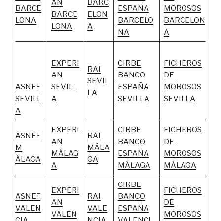
AN
BARC
BARCE
ESPAÑA
MOROSOS
BARCE
ELON
LONA
BARCELO
BARCELON
LONA
A
NA
A
EXPERI
CIRBE
FICHEROS
RAI
AN
BANCO
DE
SEVIL
ASNEF
SEVILL
ESPAÑA
MOROSOS
LA
SEVILL
A
SEVILLA
SEVILLA
A
EXPERI
CIRBE
FICHEROS
ASNEF
RAI
AN
BANCO
DE
M
MÁLA
MÁLAG
ESPAÑA
MOROSOS
ÁLAGA
GA
A
MÁLAGA
MÁLAGA
CIRBE
EXPERI
FICHEROS
ASNEF
RAI
BANCO
AN
DE
VALEN
VALE
ESPAÑA
VALEN
MOROSOS
CIA
NCIA
VALENCI