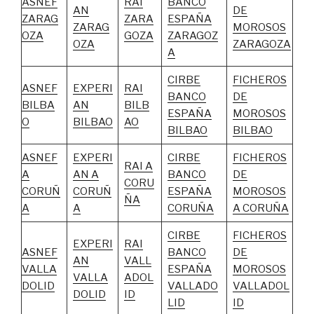
ASNEF
RAI
BANCO
AN
DE
ZARAG
ZARA
ESPAÑA
ZARAG
MOROSOS
OZA
GOZA
ZARAGOZ
OZA
ZARAGOZA
A
CIRBE
FICHEROS
ASNEF
EXPERI
RAI
BANCO
DE
BILBA
AN
BILB
ESPAÑA
MOROSOS
O
BILBAO
AO
BILBAO
BILBAO
ASNEF
EXPERI
CIRBE
FICHEROS
RAI A
A
AN A
BANCO
DE
CORU
CORUÑ
CORUÑ
ESPAÑA
MOROSOS
ÑA
A
A
CORUÑA
A CORUÑA
CIRBE
FICHEROS
EXPERI
RAI
ASNEF
BANCO
DE
AN
VALL
VALLA
ESPAÑA
MOROSOS
VALLA
ADOL
DOLID
VALLADO
VALLADOL
DOLID
ID
LID
ID