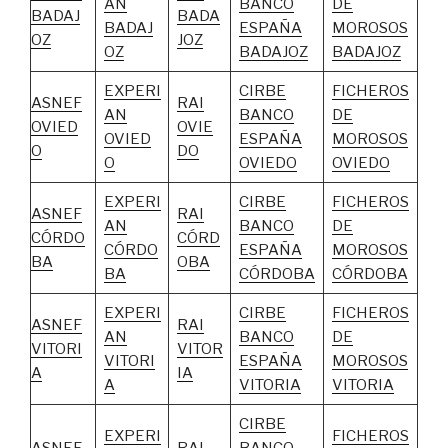
AN
BANCO
DE
BADAJ
BADA
BADAJ
ESPAÑA
MOROSOS
OZ
JOZ
OZ
BADAJOZ
BADAJOZ
EXPERI
CIRBE
FICHEROS
ASNEF
RAI
AN
BANCO
DE
OVIED
OVIE
OVIED
ESPAÑA
MOROSOS
O
DO
O
OVIEDO
OVIEDO
EXPERI
CIRBE
FICHEROS
ASNEF
RAI
AN
BANCO
DE
CÓRDO
CÓRD
CÓRDO
ESPAÑA
MOROSOS
BA
OBA
BA
CÓRDOBA
CÓRDOBA
EXPERI
CIRBE
FICHEROS
ASNEF
RAI
AN
BANCO
DE
VITORI
VITOR
VITORI
ESPAÑA
MOROSOS
A
IA
A
VITORIA
VITORIA
CIRBE
EXPERI
FICHEROS