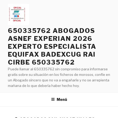
Saltar
al
contenido
650335762 ABOGADOS
ASNEF EXPERIAN 2026
EXPERTO ESPECIALISTA
EQUIFAX BADEXCUG RAI
CIRBE 650335762
Puede llamar al 650335762 sin compromiso para informarse
gratis sobre su situación en los ficheros de morosos, confíe en
un Abogado sincero que no va a engañarle y no se arrepienta
mañana de lo que debería haber hecho hoy.
Menú