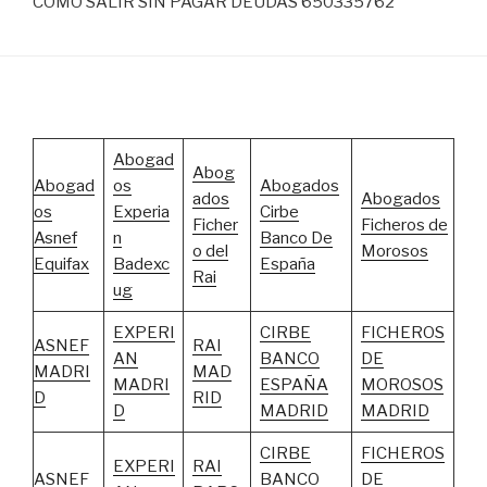
COMO SALIR SIN PAGAR DEUDAS 650335762
Abogad
Abog
Abogad
os
Abogados
ados
Abogados
os
Experia
Cirbe
Ficher
Ficheros de
Asnef
n
Banco De
o del
Morosos
Equifax
Badexc
España
Rai
ug
EXPERI
CIRBE
FICHEROS
ASNEF
RAI
AN
BANCO
DE
MADRI
MAD
MADRI
ESPAÑA
MOROSOS
D
RID
D
MADRID
MADRID
CIRBE
FICHEROS
EXPERI
RAI
ASNEF
BANCO
DE