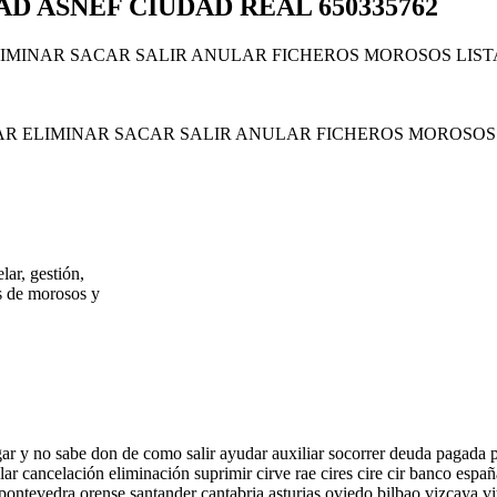
D ASNEF CIUDAD REAL 650335762
LIMINAR SACAR SALIR ANULAR FICHEROS MOROSOS LIS
AR ELIMINAR SACAR SALIR ANULAR FICHEROS MOROSOS
ar, gestión,
dos de morosos y
gar y no sabe don de como salir ayudar auxiliar socorrer deuda pagada 
ar cancelación eliminación suprimir cirve rae cires cire cir banco es
ontevedra orense santander cantabria asturias oviedo bilbao vizcaya vi