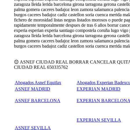
zaragoza lleida lerida barcelona girona tarragona gerona castell
palma gomera caceres badajoz leon zamora salamanca palencia b
burgos caceres badajoz cadiz castellon soria cuenca merida mala
fichero de morosidad listas negras listados morosos o puede pa
rapidamente temporalmente despues de tras 6 años borrar cancel
experia esperian experia santiago compostela coruña lugo vigo p
zaragoza lleida lerida barcelona girona tarragona gerona castell
palma gomera caceres badajoz leon zamora salamanca palencia b
burgos caceres badajoz cadiz castellon soria cuenca merida mala
😊 ASNEF CIUDAD REAL BORRAR CANCELAR QUIT
CIUDAD REAL 650335762
Abogados Asnef Equifax
Abogados Experian Badexc
ASNEF MADRID
EXPERIAN MADRID
ASNEF BARCELONA
EXPERIAN BARCELON
EXPERIAN SEVILLA
ASNEF SEVILLA