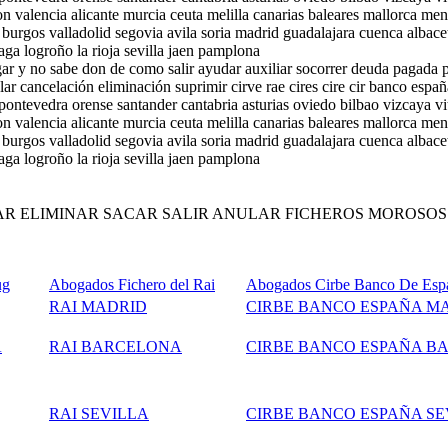
on valencia alicante murcia ceuta melilla canarias baleares mallorca men
urgos valladolid segovia avila soria madrid guadalajara cuenca albace
ga logroño la rioja sevilla jaen pamplona
gar y no sabe don de como salir ayudar auxiliar socorrer deuda pagada 
ar cancelación eliminación suprimir cirve rae cires cire cir banco es
ontevedra orense santander cantabria asturias oviedo bilbao vizcaya vi
on valencia alicante murcia ceuta melilla canarias baleares mallorca men
urgos valladolid segovia avila soria madrid guadalajara cuenca albace
ga logroño la rioja sevilla jaen pamplona
AR ELIMINAR SACAR SALIR ANULAR FICHEROS MOROSOS
ug
Abogados Fichero del Rai
Abogados Cirbe Banco De Esp
RAI MADRID
CIRBE BANCO ESPAÑA M
A
RAI BARCELONA
CIRBE BANCO ESPAÑA B
RAI SEVILLA
CIRBE BANCO ESPAÑA SE