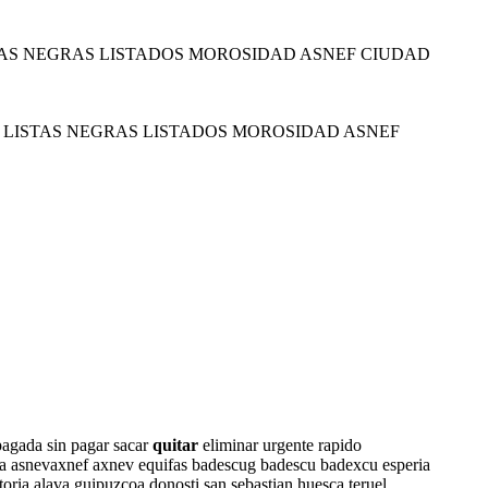
TAS NEGRAS LISTADOS MOROSIDAD ASNEF CIUDAD
 LISTAS NEGRAS LISTADOS MOROSIDAD ASNEF
pagada sin pagar sacar
quitar
eliminar urgente rapido
paña asnevaxnef axnev equifas badescug badescu badexcu esperia
toria alava guipuzcoa donosti san sebastian huesca teruel