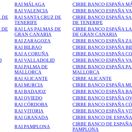
RAI MÁLAGA
CIRBE BANCO ESPAÑA M
RAI VALENCIA
CIRBE BANCO ESPAÑA V
 DE
RAI SANTA CRUZ DE
CIRBE BANCO ESPAÑA S
TENERIFE
DE TENERIFE
 DE
RAI LAS PALMAS DE
CIRBE BANCO ESPAÑA L
GRAN CANARIA
DE GRAN CANARIA
RAI
ZARAGOZA
CIRBE BANCO ESPAÑA Z
RAI BILBAO
CIRBE BANCO ESPAÑA B
RAI A CORUÑA
CIRBE BANCO ESPAÑA C
D
RAI
VALLADOLID
CIRBE BANCO ESPAÑA V
RAI PALMA DE
CIRBE BANCO ESPAÑA P
MALLORCA
MALLORCA
RAI ALICANTE
CIRBE ALICANTE
RAI MURCIA
CIRBE BANCO ESPAÑA M
RAI BADAJOZ
CIRBE BANCO ESPAÑA B
RAI OVIEDO
CIRBE BANCO ESPAÑA O
RAI CÓRDOBA
CIRBE BANCO ESPAÑA C
RAI VITORIA
CIRBE BANCO ESPAÑA VI
RAI GRANADA
CIRBE BANCO DE ESPAÑ
CIRBE BANCO DE ESPAÑ
RAI PAMPLONA
PAMPLONA