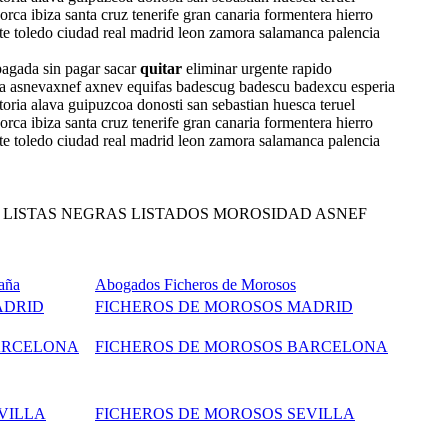
orca ibiza santa cruz tenerife gran canaria formentera hierro
te toledo ciudad real madrid leon zamora salamanca palencia
pagada sin pagar sacar
quitar
eliminar urgente rapido
paña asnevaxnef axnev equifas badescug badescu badexcu esperia
toria alava guipuzcoa donosti san sebastian huesca teruel
orca ibiza santa cruz tenerife gran canaria formentera hierro
te toledo ciudad real madrid leon zamora salamanca palencia
 LISTAS NEGRAS LISTADOS MOROSIDAD ASNEF
aña
Abogados Ficheros de Morosos
ADRID
FICHEROS DE MOROSOS MADRID
ARCELONA
FICHEROS DE MOROSOS BARCELONA
VILLA
FICHEROS DE MOROSOS SEVILLA