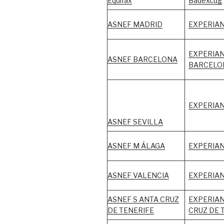
Equifax
Badexcug
ASNEF MADRID
EXPERIA
EXPERIA
ASNEF BARCELONA
BARCELO
EXPERIAN
ASNEF SEVILLA
ASNEF M ÁLAGA
EXPERIA
ASNEF VALENCIA
EXPERIAN
ASNEF S ANTA CRUZ
EXPERIAN
DE TENERIFE
CRUZ DE 