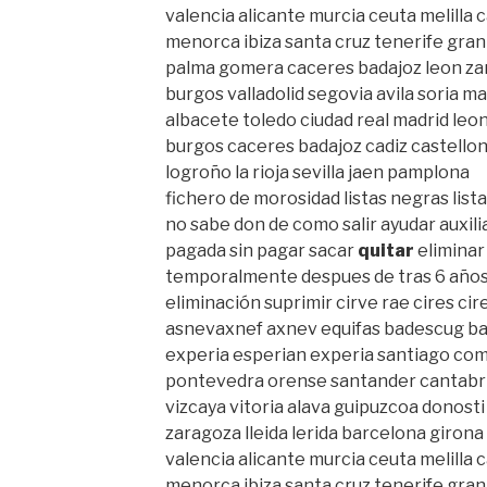
valencia alicante murcia ceuta melilla 
menorca ibiza santa cruz tenerife gran
palma gomera caceres badajoz leon za
burgos valladolid segovia avila soria m
albacete toledo ciudad real madrid le
burgos caceres badajoz cadiz castello
logroño la rioja sevilla jaen pamplona
fichero de morosidad listas negras lis
no sabe don de como salir ayudar auxil
pagada sin pagar sacar
quitar
eliminar
temporalmente despues de tras 6 años
eliminación suprimir cirve rae cires ci
asnevaxnef axnev equifas badescug b
experia esperian experia santiago com
pontevedra orense santander cantabria
vizcaya vitoria alava guipuzcoa donost
zaragoza lleida lerida barcelona giron
valencia alicante murcia ceuta melilla 
menorca ibiza santa cruz tenerife gran