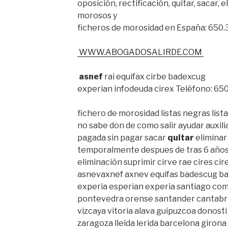
oposición, rectificación, quitar, sacar, e
morosos y
ficheros de morosidad en España: 650.
WWW.ABOGADOSALIRDE.COM
asnef
rai equifax cirbe badexcug
experian infodeuda cirex Teléfono: 650.
fichero de morosidad listas negras lis
no sabe don de como salir ayudar auxil
pagada sin pagar sacar
quitar
eliminar
temporalmente despues de tras 6 años
eliminación suprimir cirve rae cires ci
asnevaxnef axnev equifas badescug b
experia esperian experia santiago com
pontevedra orense santander cantabria
vizcaya vitoria alava guipuzcoa donost
zaragoza lleida lerida barcelona giron