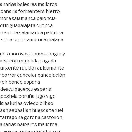
canarias baleares mallorca
 canaria formentera hierro
mora salamanca palencia
adrid guadalajara cuenca
on zamora salamanca palencia
n soria cuenca merida malaga
tados morosos o puede pagar y
iar socorrer deuda pagada
 urgente rapido rapidamente
 borrar cancelar cancelación
re cir banco españa
adescu badexcu esperia
postela coruña lugo vigo
 asturias oviedo bilbao
i san sebastian huesca teruel
a tarragona gerona castellon
canarias baleares mallorca
 canaria formentera hierro