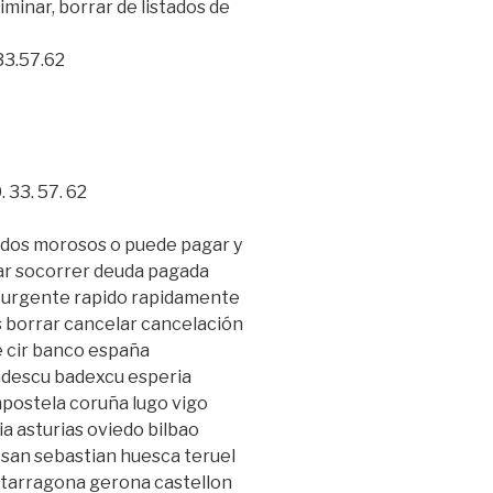
liminar, borrar de listados de
33.57.62
 33. 57. 62
tados morosos o puede pagar y
iar socorrer deuda pagada
 urgente rapido rapidamente
 borrar cancelar cancelación
re cir banco españa
adescu badexcu esperia
postela coruña lugo vigo
 asturias oviedo bilbao
i san sebastian huesca teruel
a tarragona gerona castellon