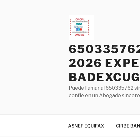
Saltar
al
contenido
65033576
2026 EXPE
BADEXCUG 
Puede llamar al 650335762 sin
confíe en un Abogado sincero 
ASNEF EQUIFAX
CIRBE BA