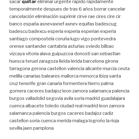
sacar
quitar
eliminar urgente rapido rapidamente
temporalmente despues de tras 6 años borrar cancelar
cancelación eliminación suprimir cirve rae cires cire cir
banco españa asnevaxnef axnev equifas badescug
badescu badexcu esperia experia esperian experia
santiago compostela coruña lugo vigo pontevedra
orense santander cantabria asturias oviedo bilbao
vizcaya vitoria alava guipuzcoa donosti san sebastian
huesca teruel zaragoza lleida lerida barcelona girona
tarragona gerona castellon valencia alicante murcia ceuta
melilla canarias baleares mallorca menorca ibiza santa
cruz tenerife gran canaria formentera hierro palma
gomera caceres badajoz leon zamora salamanca palencia
burgos valladolid segovia avila soria madrid guadalajara
cuenca albacete toledo ciudad real madrid leon zamora
salamanca palencia burgos caceres badajoz cadiz
castellon soria cuenca merida malaga logroño la rioja
sevilla jaen pamplona