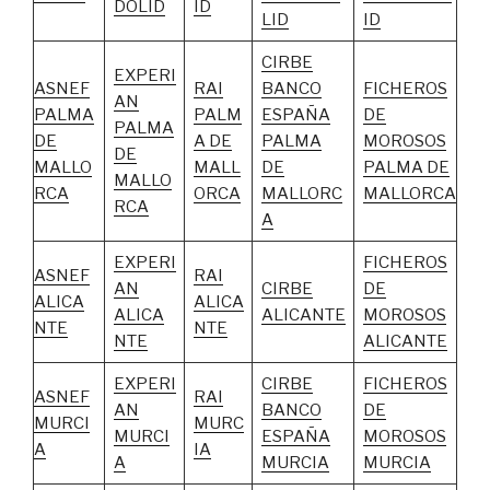
DOLID
ID
LID
ID
CIRBE
EXPERI
ASNEF
RAI
BANCO
FICHEROS
AN
PALMA
PALM
ESPAÑA
DE
PALMA
DE
A DE
PALMA
MOROSOS
DE
MALLO
MALL
DE
PALMA DE
MALLO
RCA
ORCA
MALLORC
MALLORCA
RCA
A
EXPERI
FICHEROS
ASNEF
RAI
AN
CIRBE
DE
ALICA
ALICA
ALICA
ALICANTE
MOROSOS
NTE
NTE
NTE
ALICANTE
EXPERI
CIRBE
FICHEROS
ASNEF
RAI
AN
BANCO
DE
MURCI
MURC
MURCI
ESPAÑA
MOROSOS
A
IA
A
MURCIA
MURCIA