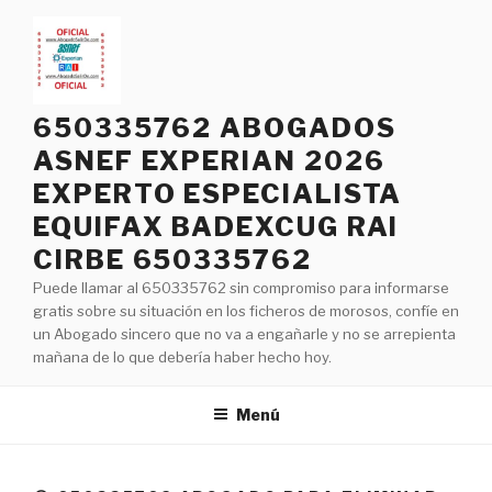
Saltar
al
contenido
650335762 ABOGADOS
ASNEF EXPERIAN 2026
EXPERTO ESPECIALISTA
EQUIFAX BADEXCUG RAI
CIRBE 650335762
Puede llamar al 650335762 sin compromiso para informarse
gratis sobre su situación en los ficheros de morosos, confíe en
un Abogado sincero que no va a engañarle y no se arrepienta
mañana de lo que debería haber hecho hoy.
Menú