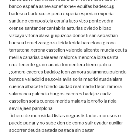
banco españa asnevaxnef axnev equifas badescug
badescu badexcu esperia experia esperian experia
santiago compostela coruña lugo vigo pontevedra
orense santander cantabria asturias oviedo bilbao
vizcaya vitoria alava guipuzcoa donosti san sebastian
huesca teruel zaragoza lleida lerida barcelona girona
tarragona gerona castellon valencia alicante murcia ceuta
melilla canarias baleares mallorca menorca ibiza santa
cruz tenerife gran canaria formentera hierro palma
gomera caceres badajoz leon zamora salamanca palencia
burgos valladolid segovia avila soria madrid guadalajara
cuenca albacete toledo ciudad real madrid leon zamora
salamanca palencia burgos caceres badajoz cadiz
castellon soria cuenca merida malaga logroño la rioja
sevilla jaen pamplona
fichero de morosidad listas negras listados morosos o
puede pagar y no sabe don de como salir ayudar auxiliar
socorrer deuda pagada pagada sin pagar