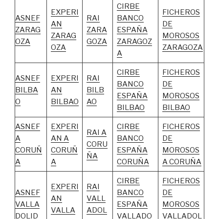
CIRBE
EXPERI
FICHEROS
ASNEF
RAI
BANCO
AN
DE
ZARAG
ZARA
ESPAÑA
ZARAG
MOROSOS
OZA
GOZA
ZARAGOZ
OZA
ZARAGOZA
A
CIRBE
FICHEROS
ASNEF
EXPERI
RAI
BANCO
DE
BILBA
AN
BILB
ESPAÑA
MOROSOS
O
BILBAO
AO
BILBAO
BILBAO
ASNEF
EXPERI
CIRBE
FICHEROS
RAI A
A
AN A
BANCO
DE
CORU
CORUÑ
CORUÑ
ESPAÑA
MOROSOS
ÑA
A
A
CORUÑA
A CORUÑA
CIRBE
FICHEROS
EXPERI
RAI
ASNEF
BANCO
DE
AN
VALL
VALLA
ESPAÑA
MOROSOS
VALLA
ADOL
DOLID
VALLADO
VALLADOL