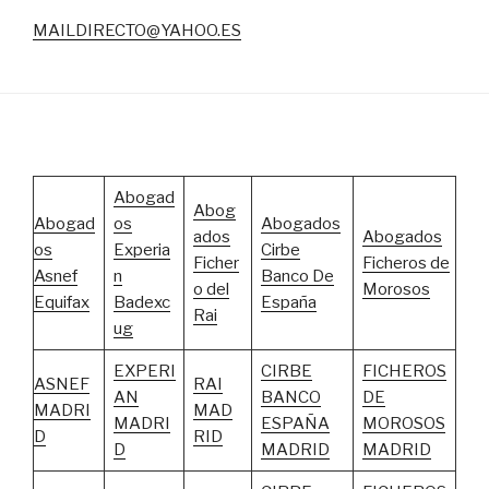
MAILDIRECTO@YAHOO.ES
Abogad
Abog
Abogad
os
Abogados
ados
Abogados
os
Experia
Cirbe
Ficher
Ficheros de
Asnef
n
Banco De
o del
Morosos
Equifax
Badexc
España
Rai
ug
EXPERI
CIRBE
FICHEROS
ASNEF
RAI
AN
BANCO
DE
MADRI
MAD
MADRI
ESPAÑA
MOROSOS
D
RID
D
MADRID
MADRID