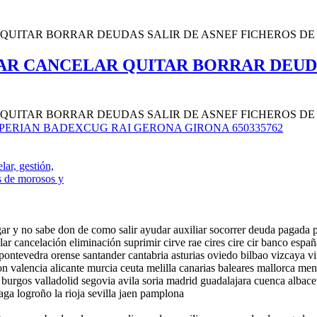
NAR CANCELAR QUITAR BORRAR DEUD
ERIAN BADEXCUG RAI GERONA GIRONA 650335762
ar, gestión,
dos de morosos y
gar y no sabe don de como salir ayudar auxiliar socorrer deuda pagada 
ar cancelación eliminación suprimir cirve rae cires cire cir banco es
ontevedra orense santander cantabria asturias oviedo bilbao vizcaya vi
on valencia alicante murcia ceuta melilla canarias baleares mallorca men
urgos valladolid segovia avila soria madrid guadalajara cuenca albace
ga logroño la rioja sevilla jaen pamplona