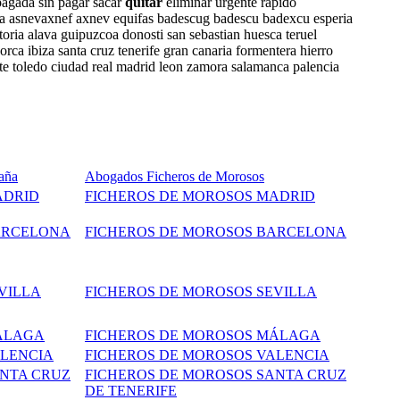
pagada sin pagar sacar
quitar
eliminar urgente rapido
paña asnevaxnef axnev equifas badescug badescu badexcu esperia
toria alava guipuzcoa donosti san sebastian huesca teruel
orca ibiza santa cruz tenerife gran canaria formentera hierro
te toledo ciudad real madrid leon zamora salamanca palencia
aña
Abogados Ficheros de Morosos
ADRID
FICHEROS DE MOROSOS MADRID
ARCELONA
FICHEROS DE MOROSOS BARCELONA
VILLA
FICHEROS DE MOROSOS SEVILLA
ÁLAGA
FICHEROS DE MOROSOS MÁLAGA
ALENCIA
FICHEROS DE MOROSOS VALENCIA
ANTA CRUZ
FICHEROS DE MOROSOS SANTA CRUZ
DE TENERIFE