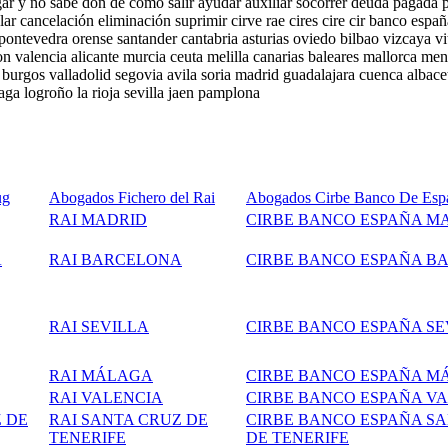
gar y no sabe don de como salir ayudar auxiliar socorrer deuda pagada 
ar cancelación eliminación suprimir cirve rae cires cire cir banco es
ontevedra orense santander cantabria asturias oviedo bilbao vizcaya vi
on valencia alicante murcia ceuta melilla canarias baleares mallorca men
urgos valladolid segovia avila soria madrid guadalajara cuenca albace
ga logroño la rioja sevilla jaen pamplona
ug
Abogados Fichero del Rai
Abogados Cirbe Banco De Esp
RAI MADRID
CIRBE BANCO ESPAÑA M
A
RAI BARCELONA
CIRBE BANCO ESPAÑA B
RAI SEVILLA
CIRBE BANCO ESPAÑA SE
RAI MÁLAGA
CIRBE BANCO ESPAÑA M
RAI VALENCIA
CIRBE BANCO ESPAÑA V
 DE
RAI SANTA CRUZ DE
CIRBE BANCO ESPAÑA S
TENERIFE
DE TENERIFE