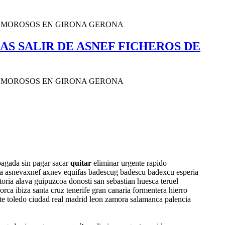
AS SALIR DE ASNEF FICHEROS DE
pagada sin pagar sacar
quitar
eliminar urgente rapido
paña asnevaxnef axnev equifas badescug badescu badexcu esperia
toria alava guipuzcoa donosti san sebastian huesca teruel
orca ibiza santa cruz tenerife gran canaria formentera hierro
te toledo ciudad real madrid leon zamora salamanca palencia