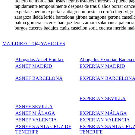
fichero de morosidad listas negras listados morosos o puede pa
rapidamente temporalmente despues de tras 6 años borrar cancel
experia esperian experia santiago compostela coruña lugo vigo p
zaragoza lleida lerida barcelona girona tarragona gerona castell
palma gomera caceres badajoz leon zamora salamanca palencia b
burgos caceres badajoz cadiz castellon soria cuenca merida mala
MAILDIRECTO@YAHOO.ES
Abogados Asnef Equifax
Abogados Experian Badexc
ASNEF MADRID
EXPERIAN MADRID
ASNEF BARCELONA
EXPERIAN BARCELON
EXPERIAN SEVILLA
ASNEF SEVILLA
ASNEF M ÁLAGA
EXPERIAN MÁLAGA
ASNEF VALENCIA
EXPERIAN VALENCIA
ASNEF S ANTA CRUZ DE
EXPERIAN SANTA CRUZ
TENERIFE
TENERIFE