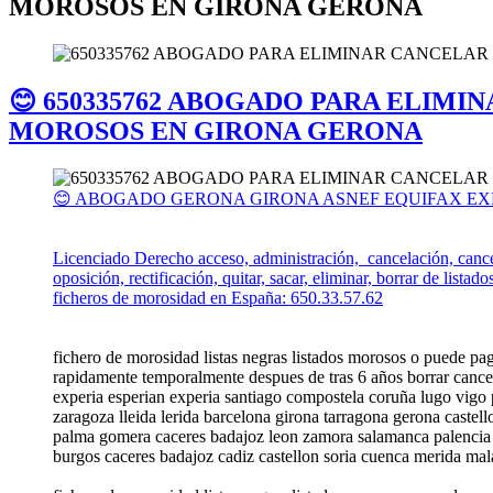
MOROSOS EN GIRONA GERONA
😊 650335762 ABOGADO PARA ELIMI
MOROSOS EN GIRONA GERONA
😊 ABOGADO GERONA GIRONA ASNEF EQUIFAX EXP
Licenciado Derecho acceso, administración, cancelación, cancel
oposición, rectificación, quitar, sacar, eliminar, borrar de lista
ficheros de morosidad en España: 650.33.57.62
fichero de morosidad listas negras listados morosos o puede pa
rapidamente temporalmente despues de tras 6 años borrar cancel
experia esperian experia santiago compostela coruña lugo vigo p
zaragoza lleida lerida barcelona girona tarragona gerona castell
palma gomera caceres badajoz leon zamora salamanca palencia b
burgos caceres badajoz cadiz castellon soria cuenca merida mala