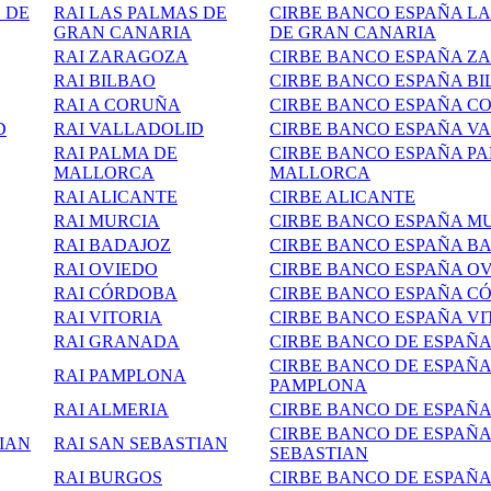
 DE
RAI LAS PALMAS DE
CIRBE BANCO ESPAÑA L
GRAN CANARIA
DE GRAN CANARIA
RAI
ZARAGOZA
CIRBE BANCO ESPAÑA Z
RAI BILBAO
CIRBE BANCO ESPAÑA B
RAI A CORUÑA
CIRBE BANCO ESPAÑA C
D
RAI
VALLADOLID
CIRBE BANCO ESPAÑA V
RAI PALMA DE
CIRBE BANCO ESPAÑA P
MALLORCA
MALLORCA
RAI ALICANTE
CIRBE ALICANTE
RAI MURCIA
CIRBE BANCO ESPAÑA M
RAI BADAJOZ
CIRBE BANCO ESPAÑA B
RAI OVIEDO
CIRBE BANCO ESPAÑA O
RAI CÓRDOBA
CIRBE BANCO ESPAÑA C
RAI VITORIA
CIRBE BANCO ESPAÑA VI
RAI GRANADA
CIRBE BANCO DE ESPAÑ
CIRBE BANCO DE ESPAÑ
RAI PAMPLONA
PAMPLONA
RAI ALMERIA
CIRBE BANCO DE ESPAÑ
CIRBE BANCO DE ESPAÑA
IAN
RAI SAN SEBASTIAN
SEBASTIAN
RAI BURGOS
CIRBE BANCO DE ESPAÑ