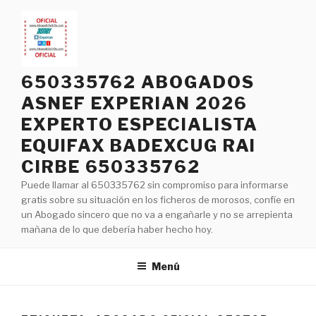
Saltar
al
contenido
650335762 ABOGADOS
ASNEF EXPERIAN 2026
EXPERTO ESPECIALISTA
EQUIFAX BADEXCUG RAI
CIRBE 650335762
Puede llamar al 650335762 sin compromiso para informarse
gratis sobre su situación en los ficheros de morosos, confíe en
un Abogado sincero que no va a engañarle y no se arrepienta
mañana de lo que debería haber hecho hoy.
Menú