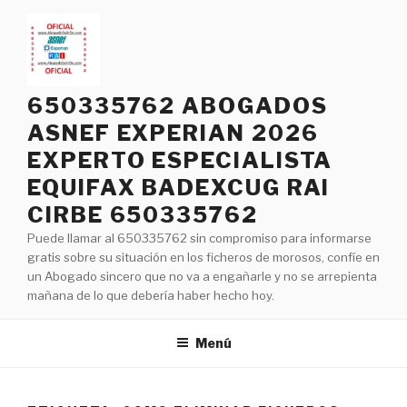
Saltar
al
contenido
650335762 ABOGADOS
ASNEF EXPERIAN 2026
EXPERTO ESPECIALISTA
EQUIFAX BADEXCUG RAI
CIRBE 650335762
Puede llamar al 650335762 sin compromiso para informarse
gratis sobre su situación en los ficheros de morosos, confíe en
un Abogado sincero que no va a engañarle y no se arrepienta
mañana de lo que debería haber hecho hoy.
Menú