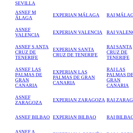
SEVILLA
ASNEF M
EXPERIAN MÁLAGA
RAI MÁLA
ÁLAGA
ASNEF
EXPERIAN VALENCIA
RAI VALEN
VALENCIA
ASNEF S ANTA
RAI SANTA
EXPERIAN SANTA
CRUZ DE
CRUZ DE
CRUZ DE TENERIFE
TENERIFE
TENERIFE
ASNEF LAS
RAI LAS
EXPERIAN LAS
PALMAS DE
PALMAS D
PALMAS DE GRAN
GRAN
GRAN
CANARIA
CANARIA
CANARIA
ASNEF
EXPERIAN ZARAGOZA
RAI
ZARAG
ZARAGOZA
ASNEF BILBAO
EXPERIAN BILBAO
RAI BILBA
ASNEF A