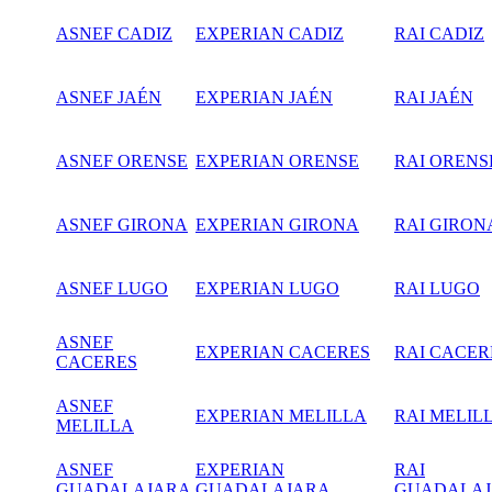
ASNEF CADIZ
EXPERIAN CADIZ
RAI CADIZ
ASNEF JAÉN
EXPERIAN JAÉN
RAI JAÉN
ASNEF ORENSE
EXPERIAN ORENSE
RAI ORENS
ASNEF GIRONA
EXPERIAN GIRONA
RAI GIRON
ASNEF LUGO
EXPERIAN LUGO
RAI LUGO
ASNEF
EXPERIAN CACERES
RAI CACER
CACERES
ASNEF
EXPERIAN MELILLA
RAI MELIL
MELILLA
ASNEF
EXPERIAN
RAI
GUADALAJARA
GUADALAJARA
GUADALA