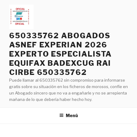
Saltar
al
contenido
650335762 ABOGADOS
ASNEF EXPERIAN 2026
EXPERTO ESPECIALISTA
EQUIFAX BADEXCUG RAI
CIRBE 650335762
Puede llamar al 650335762 sin compromiso para informarse
gratis sobre su situación en los ficheros de morosos, confíe en
un Abogado sincero que no va a engañarle y no se arrepienta
mañana de lo que debería haber hecho hoy.
Menú