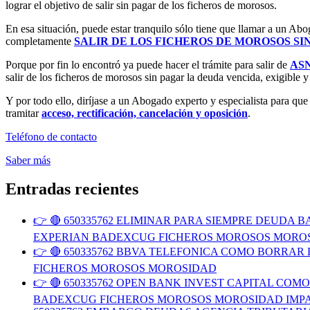
lograr el objetivo de salir sin pagar de los ficheros de morosos.
En esa situación, puede estar tranquilo sólo tiene que llamar a un Ab
completamente
SALIR DE LOS FICHEROS DE MOROSOS SI
Porque por fin lo encontró ya puede hacer el trámite para salir de
AS
salir de los ficheros de morosos sin pagar la deuda vencida, exigible y 
Y por todo ello, diríjase a un Abogado experto y especialista para 
tramitar
acceso, rectificación, cancelación y oposición
.
Teléfono de contacto
Saber más
Entradas recientes
👉 🔴 650335762 ELIMINAR PARA SIEMPRE DEUD
EXPERIAN BADEXCUG FICHEROS MOROSOS MORO
👉 🔴 650335762 BBVA TELEFONICA COMO BORR
FICHEROS MOROSOS MOROSIDAD
👉 🔴 650335762 OPEN BANK INVEST CAPITAL C
BADEXCUG FICHEROS MOROSOS MOROSIDAD IMP