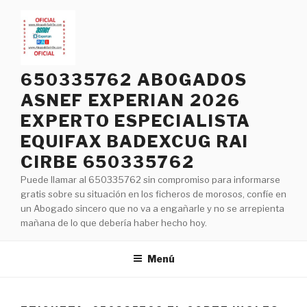
Saltar
al
contenido
650335762 ABOGADOS
ASNEF EXPERIAN 2026
EXPERTO ESPECIALISTA
EQUIFAX BADEXCUG RAI
CIRBE 650335762
Puede llamar al 650335762 sin compromiso para informarse
gratis sobre su situación en los ficheros de morosos, confíe en
un Abogado sincero que no va a engañarle y no se arrepienta
mañana de lo que debería haber hecho hoy.
Menú