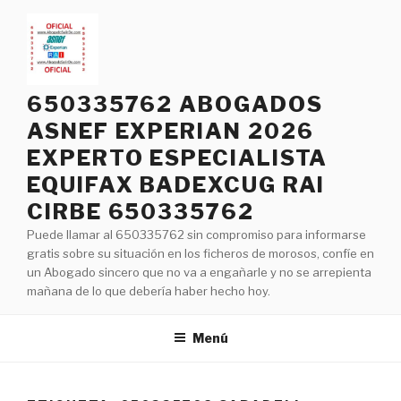
Saltar
al
contenido
650335762 ABOGADOS
ASNEF EXPERIAN 2026
EXPERTO ESPECIALISTA
EQUIFAX BADEXCUG RAI
CIRBE 650335762
Puede llamar al 650335762 sin compromiso para informarse
gratis sobre su situación en los ficheros de morosos, confíe en
un Abogado sincero que no va a engañarle y no se arrepienta
mañana de lo que debería haber hecho hoy.
Menú