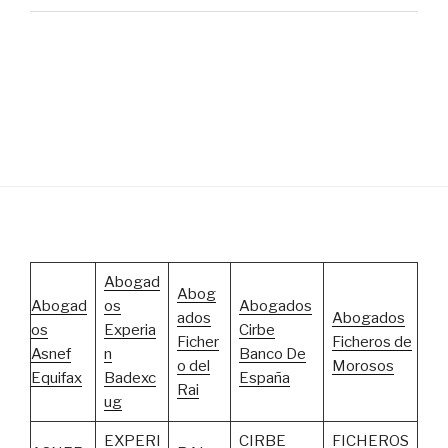
Abogad
Abog
Abogad
os
Abogados
ados
Abogados
os
Experia
Cirbe
Ficher
Ficheros de
Asnef
n
Banco De
o del
Morosos
Equifax
Badexc
España
Rai
ug
EXPERI
CIRBE
FICHEROS