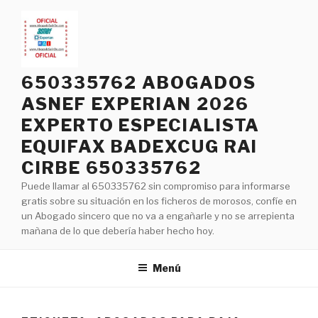
Saltar
al
contenido
650335762 ABOGADOS
ASNEF EXPERIAN 2026
EXPERTO ESPECIALISTA
EQUIFAX BADEXCUG RAI
CIRBE 650335762
Puede llamar al 650335762 sin compromiso para informarse
gratis sobre su situación en los ficheros de morosos, confíe en
un Abogado sincero que no va a engañarle y no se arrepienta
mañana de lo que debería haber hecho hoy.
Menú