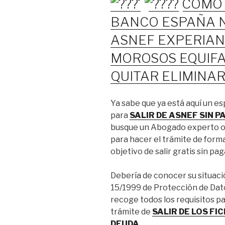
COMO 
BANCO ESPAÑA 
ASNEF EXPERIAN
MOROSOS EQUIF
QUITAR ELIMINA
Ya sabe que ya está aquí un e
para
SALIR DE ASNEF SIN 
busque un Abogado experto o 
para hacer el trámite de forma
objetivo de salir gratis sin pag
Debería de conocer su situaci
15/1999 de Protección de Dato
recoge todos los requisitos par
trámite de
SALIR DE LOS F
DEUDA.