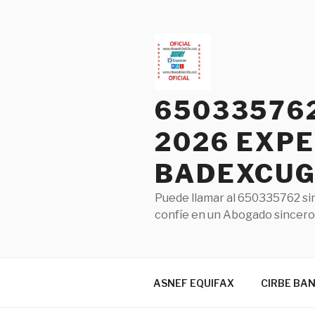
Saltar
al
contenido
65033576
2026 EXPE
BADEXCUG 
Puede llamar al 650335762 sin
confíe en un Abogado sincero 
ASNEF EQUIFAX
CIRBE BA