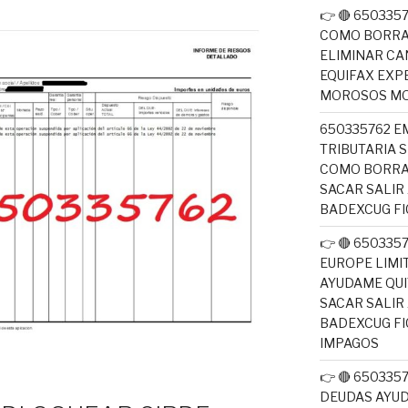
👉 🔴 650335
COMO BORRA
ELIMINAR CA
EQUIFAX EXP
MOROSOS MO
650335762 E
TRIBUTARIA 
COMO BORRA
SACAR SALIR
BADEXCUG F
👉 🔴 650335
EUROPE LIM
AYUDAME QUI
SACAR SALIR
BADEXCUG F
IMPAGOS
👉 🔴 65033
DEUDAS AYUD