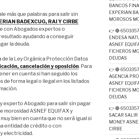
BANCOS FINA
EXPERIAN BA
e más que palabras para salir sin
MOROSOS MO
ERIAN BADEXCUG, RAI Y CIRBE
te con Abogados expertos o
👉 🔴 65033
 resultado ayudando a conseguir
ENDESA NATU
agar la deuda.
ASNEF EQUIF
FICHEROS M
DEUDAS
a de la Ley Orgánica Protección Datos
icación, cancelación y oposición
. Para
👉 🔴 65033
ener en cuenta si han seguido los
AGENCIA PRO
s de forma legal o ilegal en los listados
ASNEF EQUIF
amación.
FICHEROS M
DEUDAS
a y experto Abogado para salir sin pagar
👉 🔴 650335
 de morosidad ASNEF EQUIFAX y
SACAR SALIR
y bien en cuenta que no será igual si
MONEY ASNEF
a entidad de crédito o con
CIRBE
y electricidad.