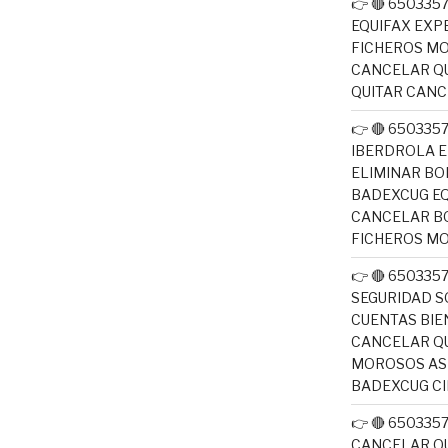
👉 🔴 650335
EQUIFAX EXP
FICHEROS M
CANCELAR QU
QUITAR CAN
👉 🔴 650335
IBERDROLA E
ELIMINAR BO
BADEXCUG EQ
CANCELAR B
FICHEROS M
👉 🔴 650335
SEGURIDAD S
CUENTAS BIE
CANCELAR QU
MOROSOS ASN
BADEXCUG CI
👉 🔴 650335
CANCELAR QU