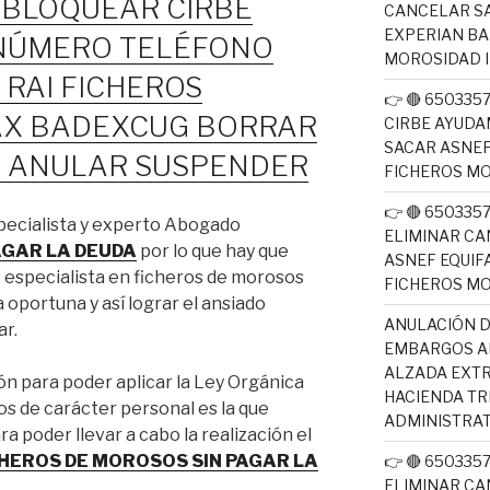
BLOQUEAR CIRBE
CANCELAR SA
EXPERIAN B
NÚMERO TELÉFONO
MOROSIDAD 
 RAI FICHEROS
👉 🔴 65033
AX BADEXCUG BORRAR
CIRBE AYUDA
SACAR ASNEF
R ANULAR SUSPENDER
FICHEROS M
👉 🔴 65033
specialista y experto Abogado
ELIMINAR CA
PAGAR LA DEUDA
por lo que hay que
ASNEF EQUIF
especialista en ficheros de morosos
FICHEROS M
 oportuna y así lograr el ansiado
ANULACIÓN D
ar.
EMBARGOS AE
ALZADA EXTR
ón para poder aplicar la Ley Orgánica
HACIENDA T
s de carácter personal es la que
ADMINISTRAT
a poder llevar a cabo la realización el
ICHEROS DE MOROSOS SIN PAGAR LA
👉 🔴 65033
ELIMINAR CA