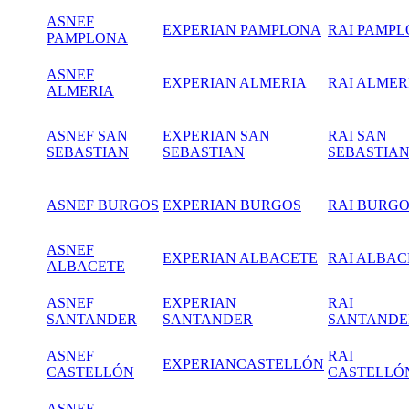
ASNEF
EXPERIAN PAMPLONA
RAI PAMP
PAMPLONA
ASNEF
EXPERIAN ALMERIA
RAI ALMER
ALMERIA
ASNEF SAN
EXPERIAN SAN
RAI SAN
SEBASTIAN
SEBASTIAN
SEBASTIA
ASNEF BURGOS
EXPERIAN BURGOS
RAI BURG
ASNEF
EXPERIAN ALBACETE
RAI ALBAC
ALBACETE
ASNEF
EXPERIAN
RAI
SANTANDER
SANTANDER
SANTANDE
ASNEF
RAI
EXPERIANCASTELLÓN
CASTELLÓN
CASTELLÓ
ASNEF