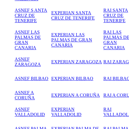
ASNEF S ANTA
RAI SANTA
EXPERIAN SANTA
CRUZ DE
CRUZ DE
CRUZ DE TENERIFE
TENERIFE
TENERIFE
ASNEF LAS
RAI LAS
EXPERIAN LAS
PALMAS DE
PALMAS D
PALMAS DE GRAN
GRAN
GRAN
CANARIA
CANARIA
CANARIA
ASNEF
EXPERIAN ZARAGOZA
RAI
ZARAG
ZARAGOZA
ASNEF BILBAO
EXPERIAN BILBAO
RAI BILBA
ASNEF A
EXPERIAN A CORUÑA
RAI A COR
CORUÑA
ASNEF
EXPERIAN
RAI
VALLADOLID
VALLADOLID
VALLADOL
ASNEF PALMA
EXPERIAN PALMA DE
RAI PALMA