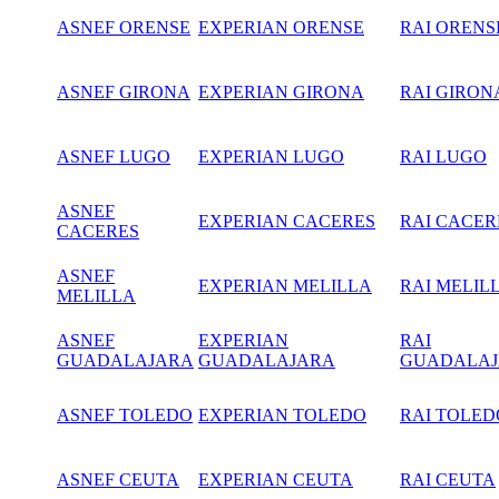
ASNEF ORENSE
EXPERIAN ORENSE
RAI ORENS
ASNEF GIRONA
EXPERIAN GIRONA
RAI GIRON
ASNEF LUGO
EXPERIAN LUGO
RAI LUGO
ASNEF
EXPERIAN CACERES
RAI CACER
CACERES
ASNEF
EXPERIAN MELILLA
RAI MELIL
MELILLA
ASNEF
EXPERIAN
RAI
GUADALAJARA
GUADALAJARA
GUADALA
ASNEF TOLEDO
EXPERIAN TOLEDO
RAI TOLED
ASNEF CEUTA
EXPERIAN CEUTA
RAI CEUTA