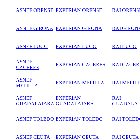
ASNEF ORENSE
EXPERIAN ORENSE
RAI ORENS
ASNEF GIRONA
EXPERIAN GIRONA
RAI GIRON
ASNEF LUGO
EXPERIAN LUGO
RAI LUGO
ASNEF
EXPERIAN CACERES
RAI CACER
CACERES
ASNEF
EXPERIAN MELILLA
RAI MELIL
MELILLA
ASNEF
EXPERIAN
RAI
GUADALAJARA
GUADALAJARA
GUADALA
ASNEF TOLEDO
EXPERIAN TOLEDO
RAI TOLED
ASNEF CEUTA
EXPERIAN CEUTA
RAI CEUTA