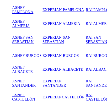
ASNEF
EXPERIAN PAMPLONA
RAI PAMP
PAMPLONA
ASNEF
EXPERIAN ALMERIA
RAI ALMER
ALMERIA
ASNEF SAN
EXPERIAN SAN
RAI SAN
SEBASTIAN
SEBASTIAN
SEBASTIA
ASNEF BURGOS
EXPERIAN BURGOS
RAI BURG
ASNEF
EXPERIAN ALBACETE
RAI ALBAC
ALBACETE
ASNEF
EXPERIAN
RAI
SANTANDER
SANTANDER
SANTANDE
ASNEF
RAI
EXPERIANCASTELLÓN
CASTELLÓN
CASTELLÓ