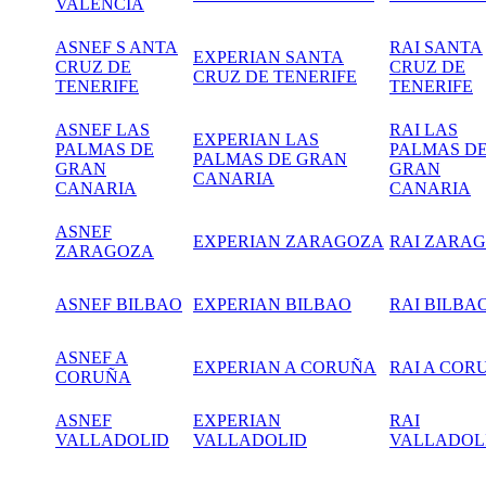
VALENCIA
ASNEF S ANTA
RAI SANTA
EXPERIAN SANTA
CRUZ DE
CRUZ DE
CRUZ DE TENERIFE
TENERIFE
TENERIFE
ASNEF LAS
RAI LAS
EXPERIAN LAS
PALMAS DE
PALMAS D
PALMAS DE GRAN
GRAN
GRAN
CANARIA
CANARIA
CANARIA
ASNEF
EXPERIAN ZARAGOZA
RAI
ZARAG
ZARAGOZA
ASNEF BILBAO
EXPERIAN BILBAO
RAI BILBA
ASNEF A
EXPERIAN A CORUÑA
RAI A COR
CORUÑA
ASNEF
EXPERIAN
RAI
VALLADOLID
VALLADOLID
VALLADOL