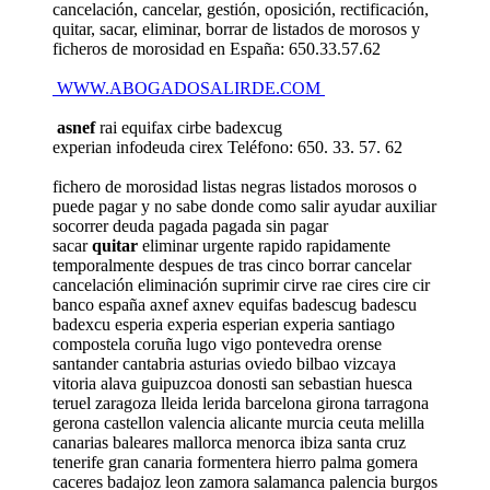
cancelación, cancelar, gestión, oposición, rectificación,
quitar, sacar, eliminar, borrar de listados de morosos y
ficheros de morosidad en España: 650.33.57.62
WWW.ABOGADOSALIRDE.COM
asnef
rai equifax cirbe badexcug
experian infodeuda cirex Teléfono: 650. 33. 57. 62
fichero de morosidad listas negras listados morosos o
puede pagar y no sabe donde como salir ayudar auxiliar
socorrer deuda pagada pagada sin pagar
sacar
quitar
eliminar urgente rapido rapidamente
temporalmente despues de tras cinco borrar cancelar
cancelación eliminación suprimir cirve rae cires cire cir
banco españa axnef axnev equifas badescug badescu
badexcu esperia experia esperian experia santiago
compostela coruña lugo vigo pontevedra orense
santander cantabria asturias oviedo bilbao vizcaya
vitoria alava guipuzcoa donosti san sebastian huesca
teruel zaragoza lleida lerida barcelona girona tarragona
gerona castellon valencia alicante murcia ceuta melilla
canarias baleares mallorca menorca ibiza santa cruz
tenerife gran canaria formentera hierro palma gomera
caceres badajoz leon zamora salamanca palencia burgos