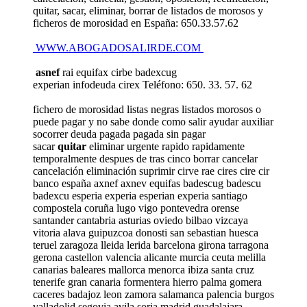
quitar, sacar, eliminar, borrar de listados de morosos y
ficheros de morosidad en España: 650.33.57.62
WWW.ABOGADOSALIRDE.COM
asnef
rai equifax cirbe badexcug
experian infodeuda cirex Teléfono: 650. 33. 57. 62
fichero de morosidad listas negras listados morosos o
puede pagar y no sabe donde como salir ayudar auxiliar
socorrer deuda pagada pagada sin pagar
sacar
quitar
eliminar urgente rapido rapidamente
temporalmente despues de tras cinco borrar cancelar
cancelación eliminación suprimir cirve rae cires cire cir
banco españa axnef axnev equifas badescug badescu
badexcu esperia experia esperian experia santiago
compostela coruña lugo vigo pontevedra orense
santander cantabria asturias oviedo bilbao vizcaya
vitoria alava guipuzcoa donosti san sebastian huesca
teruel zaragoza lleida lerida barcelona girona tarragona
gerona castellon valencia alicante murcia ceuta melilla
canarias baleares mallorca menorca ibiza santa cruz
tenerife gran canaria formentera hierro palma gomera
caceres badajoz leon zamora salamanca palencia burgos
valladolid segovia avila soria madrid guadalajara