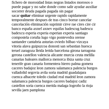
fichero de morosidad listas negras listados morosos o
puede pagar y no sabe donde como salir ayudar auxiliar
socorrer deuda pagada pagada sin pagar
sacar
quitar
eliminar urgente rapido rapidamente
temporalmente despues de tras cinco borrar cancelar
cancelación eliminación suprimir cirve rae cires cire cir
banco españa axnef axnev equifas badescug badescu
badexcu esperia experia esperian experia santiago
compostela coruña lugo vigo pontevedra orense
santander cantabria asturias oviedo bilbao vizcaya
vitoria alava guipuzcoa donosti san sebastian huesca
teruel zaragoza lleida lerida barcelona girona tarragona
gerona castellon valencia alicante murcia ceuta melilla
canarias baleares mallorca menorca ibiza santa cruz
tenerife gran canaria formentera hierro palma gomera
caceres badajoz leon zamora salamanca palencia burgos
valladolid segovia avila soria madrid guadalajara
cuenca albacete toledo ciudad real madrid leon zamora
salamanca palencia burgos caceres badajoz cadiz
castellon soria cuenca merida malaga logroño la rioja
sevilla jaen pamplona