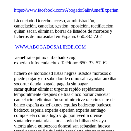
https://www.facebook.com/AbogadoSalirAsnefExperian
Licenciado Derecho acceso, administración,
cancelación, cancelar, gestión, oposición, rectificación,
quitar, sacar, eliminar, borrar de listados de morosos y
ficheros de morosidad en España: 650.33.57.62
WWW.ABOGADOSALIRDE.COM
asnef
rai equifax cirbe badexcug
experian infodeuda cirex Teléfono: 650. 33. 57. 62
fichero de morosidad listas negras listados morosos o
puede pagar y no sabe donde como salir ayudar auxiliar
socorrer deuda pagada pagada sin pagar
sacar
quitar
eliminar urgente rapido rapidamente
temporalmente despues de tras cinco borrar cancelar
cancelación eliminación suprimir cirve rae cires cire cir
banco españa axnef axnev equifas badescug badescu
badexcu esperia experia esperian experia santiago
compostela coruña lugo vigo pontevedra orense
santander cantabria asturias oviedo bilbao vizcaya
vitoria alava guipuzcoa donosti san sebastian huesca