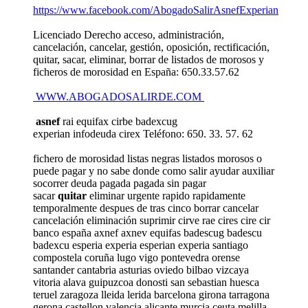
https://www.facebook.com/AbogadoSalirAsnefExperian
Licenciado Derecho acceso, administración,
cancelación, cancelar, gestión, oposición, rectificación,
quitar, sacar, eliminar, borrar de listados de morosos y
ficheros de morosidad en España: 650.33.57.62
WWW.ABOGADOSALIRDE.COM
asnef
rai equifax cirbe badexcug
experian infodeuda cirex Teléfono: 650. 33. 57. 62
fichero de morosidad listas negras listados morosos o
puede pagar y no sabe donde como salir ayudar auxiliar
socorrer deuda pagada pagada sin pagar
sacar
quitar
eliminar urgente rapido rapidamente
temporalmente despues de tras cinco borrar cancelar
cancelación eliminación suprimir cirve rae cires cire cir
banco españa axnef axnev equifas badescug badescu
badexcu esperia experia esperian experia santiago
compostela coruña lugo vigo pontevedra orense
santander cantabria asturias oviedo bilbao vizcaya
vitoria alava guipuzcoa donosti san sebastian huesca
teruel zaragoza lleida lerida barcelona girona tarragona
gerona castellon valencia alicante murcia ceuta melilla