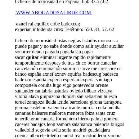
ficheros de morosidad en España: 650.33.57.62
WWW.ABOGADOSALIRDE.COM
asnef
rai equifax cirbe badexcug
experian infodeuda cirex Teléfono: 650. 33. 57. 62
fichero de morosidad listas negras listados morosos o
puede pagar y no sabe donde como salir ayudar auxiliar
socorrer deuda pagada pagada sin pagar
sacar
quitar
eliminar urgente rapido rapidamente
temporalmente despues de tras cinco borrar cancelar
cancelación eliminación suprimir cirve rae cires cire cir
banco españa axnef axnev equifas badescug badescu
badexcu esperia experia esperian experia santiago
compostela coruña lugo vigo pontevedra orense
santander cantabria asturias oviedo bilbao vizcaya
vitoria alava guipuzcoa donosti san sebastian huesca
teruel zaragoza lleida lerida barcelona girona tarragona
gerona castellon valencia alicante murcia ceuta melilla
canarias baleares mallorca menorca ibiza santa cruz
tenerife gran canaria formentera hierro palma gomera
caceres badajoz leon zamora salamanca palencia burgos
valladolid segovia avila soria madrid guadalajara
cuenca albacete toledo ciudad real madrid leon zamora