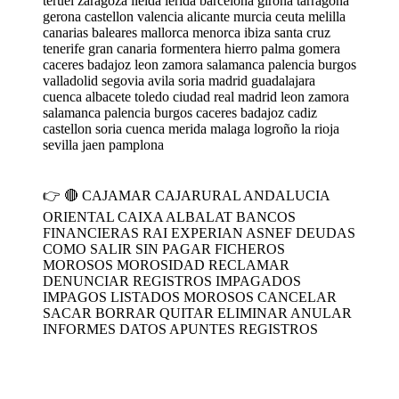
teruel zaragoza lleida lerida barcelona girona tarragona
gerona castellon valencia alicante murcia ceuta melilla
canarias baleares mallorca menorca ibiza santa cruz
tenerife gran canaria formentera hierro palma gomera
caceres badajoz leon zamora salamanca palencia burgos
valladolid segovia avila soria madrid guadalajara
cuenca albacete toledo ciudad real madrid leon zamora
salamanca palencia burgos caceres badajoz cadiz
castellon soria cuenca merida malaga logroño la rioja
sevilla jaen pamplona
👉 🔴 CAJAMAR CAJARURAL ANDALUCIA
ORIENTAL CAIXA ALBALAT BANCOS
FINANCIERAS RAI EXPERIAN ASNEF DEUDAS
COMO SALIR SIN PAGAR FICHEROS
MOROSOS MOROSIDAD RECLAMAR
DENUNCIAR REGISTROS IMPAGADOS
IMPAGOS LISTADOS MOROSOS CANCELAR
SACAR BORRAR QUITAR ELIMINAR ANULAR
INFORMES DATOS APUNTES REGISTROS