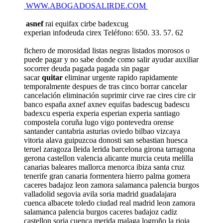
WWW.ABOGADOSALIRDE.COM
asnef
rai equifax cirbe badexcug
experian infodeuda cirex Teléfono: 650. 33. 57. 62
fichero de morosidad listas negras listados morosos o
puede pagar y no sabe donde como salir ayudar auxiliar
socorrer deuda pagada pagada sin pagar
sacar
quitar
eliminar urgente rapido rapidamente
temporalmente despues de tras cinco borrar cancelar
cancelación eliminación suprimir cirve rae cires cire cir
banco españa axnef axnev equifas badescug badescu
badexcu esperia experia esperian experia santiago
compostela coruña lugo vigo pontevedra orense
santander cantabria asturias oviedo bilbao vizcaya
vitoria alava guipuzcoa donosti san sebastian huesca
teruel zaragoza lleida lerida barcelona girona tarragona
gerona castellon valencia alicante murcia ceuta melilla
canarias baleares mallorca menorca ibiza santa cruz
tenerife gran canaria formentera hierro palma gomera
caceres badajoz leon zamora salamanca palencia burgos
valladolid segovia avila soria madrid guadalajara
cuenca albacete toledo ciudad real madrid leon zamora
salamanca palencia burgos caceres badajoz cadiz
castellon soria cuenca merida malaga logroño la rioja