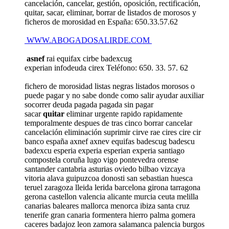
cancelación, cancelar, gestión, oposición, rectificación,
quitar, sacar, eliminar, borrar de listados de morosos y
ficheros de morosidad en España: 650.33.57.62
WWW.ABOGADOSALIRDE.COM
asnef
rai equifax cirbe badexcug
experian infodeuda cirex Teléfono: 650. 33. 57. 62
fichero de morosidad listas negras listados morosos o
puede pagar y no sabe donde como salir ayudar auxiliar
socorrer deuda pagada pagada sin pagar
sacar
quitar
eliminar urgente rapido rapidamente
temporalmente despues de tras cinco borrar cancelar
cancelación eliminación suprimir cirve rae cires cire cir
banco españa axnef axnev equifas badescug badescu
badexcu esperia experia esperian experia santiago
compostela coruña lugo vigo pontevedra orense
santander cantabria asturias oviedo bilbao vizcaya
vitoria alava guipuzcoa donosti san sebastian huesca
teruel zaragoza lleida lerida barcelona girona tarragona
gerona castellon valencia alicante murcia ceuta melilla
canarias baleares mallorca menorca ibiza santa cruz
tenerife gran canaria formentera hierro palma gomera
caceres badajoz leon zamora salamanca palencia burgos