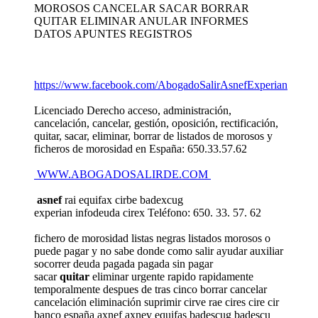
MOROSOS CANCELAR SACAR BORRAR
QUITAR ELIMINAR ANULAR INFORMES
DATOS APUNTES REGISTROS
https://www.facebook.com/AbogadoSalirAsnefExperian
Licenciado Derecho acceso, administración,
cancelación, cancelar, gestión, oposición, rectificación,
quitar, sacar, eliminar, borrar de listados de morosos y
ficheros de morosidad en España: 650.33.57.62
WWW.ABOGADOSALIRDE.COM
asnef
rai equifax cirbe badexcug
experian infodeuda cirex Teléfono: 650. 33. 57. 62
fichero de morosidad listas negras listados morosos o
puede pagar y no sabe donde como salir ayudar auxiliar
socorrer deuda pagada pagada sin pagar
sacar
quitar
eliminar urgente rapido rapidamente
temporalmente despues de tras cinco borrar cancelar
cancelación eliminación suprimir cirve rae cires cire cir
banco españa axnef axnev equifas badescug badescu