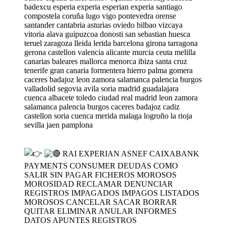
badexcu esperia experia esperian experia santiago
compostela coruña lugo vigo pontevedra orense
santander cantabria asturias oviedo bilbao vizcaya
vitoria alava guipuzcoa donosti san sebastian huesca
teruel zaragoza lleida lerida barcelona girona tarragona
gerona castellon valencia alicante murcia ceuta melilla
canarias baleares mallorca menorca ibiza santa cruz
tenerife gran canaria formentera hierro palma gomera
caceres badajoz leon zamora salamanca palencia burgos
valladolid segovia avila soria madrid guadalajara
cuenca albacete toledo ciudad real madrid leon zamora
salamanca palencia burgos caceres badajoz cadiz
castellon soria cuenca merida malaga logroño la rioja
sevilla jaen pamplona
RAI EXPERIAN ASNEF CAIXABANK
PAYMENTS CONSUMER DEUDAS COMO
SALIR SIN PAGAR FICHEROS MOROSOS
MOROSIDAD RECLAMAR DENUNCIAR
REGISTROS IMPAGADOS IMPAGOS LISTADOS
MOROSOS CANCELAR SACAR BORRAR
QUITAR ELIMINAR ANULAR INFORMES
DATOS APUNTES REGISTROS