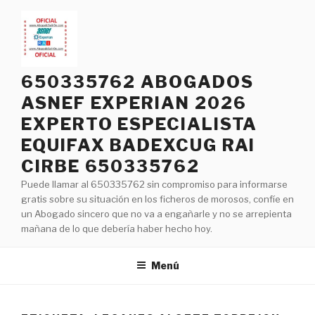
Saltar
al
contenido
650335762 ABOGADOS
ASNEF EXPERIAN 2026
EXPERTO ESPECIALISTA
EQUIFAX BADEXCUG RAI
CIRBE 650335762
Puede llamar al 650335762 sin compromiso para informarse
gratis sobre su situación en los ficheros de morosos, confíe en
un Abogado sincero que no va a engañarle y no se arrepienta
mañana de lo que debería haber hecho hoy.
Menú