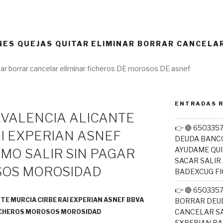
ES QUEJAS QUITAR ELIMINAR BORRAR CANCELAR
nar borrar cancelar eliminar ficheros DE morosos DE asnef
ENTRADAS 
 VALENCIA ALICANTE
👉 🔴 650335
I EXPERIAN ASNEF
DEUDA BANC
AYUDAME QUI
MO SALIR SIN PAGAR
SACAR SALIR
SOS MOROSIDAD
BADEXCUG F
👉 🔴 65033
NTE MURCIA CIRBE RAI EXPERIAN ASNEF BBVA
BORRAR DEUD
CANCELAR SA
FICHEROS MOROSOS MOROSIDAD
EXPERIAN B