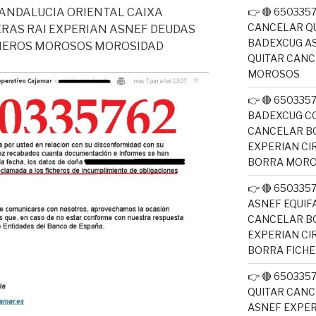
👉 🔴 650335
 ANDALUCIA ORIENTAL CAIXA
CANCELAR QU
RAS RAI EXPERIAN ASNEF DEUDAS
BADEXCUG AS
CHEROS MOROSOS MOROSIDAD
QUITAR CAN
MOROSOS
👉 🔴 650335
BADEXCUG CO
CANCELAR B
EXPERIAN CI
BORRA MOR
👉 🔴 650335
ASNEF EQUIF
CANCELAR B
EXPERIAN CI
BORRA FICH
👉 🔴 650335
QUITAR CANC
ASNEF EXPER