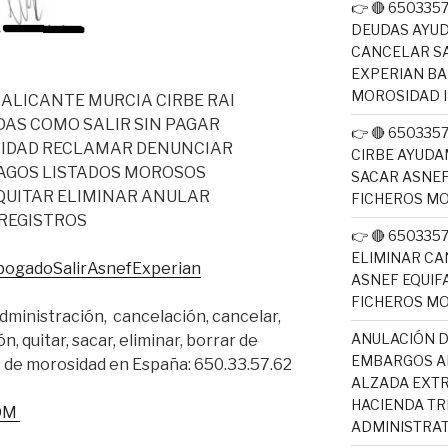
👉 🔴 65033
DEUDAS AYUD
CANCELAR SA
EXPERIAN B
MOROSIDAD 
 ALICANTE MURCIA CIRBE RAI
DAS COMO SALIR SIN PAGAR
👉 🔴 65033
IDAD RECLAMAR DENUNCIAR
CIRBE AYUDA
AGOS LISTADOS MOROSOS
SACAR ASNEF
QUITAR ELIMINAR ANULAR
FICHEROS M
REGISTROS
👉 🔴 65033
ELIMINAR CA
bogadoSalirAsnefExperian
ASNEF EQUIF
FICHEROS M
ministración, cancelación, cancelar,
ANULACIÓN D
n, quitar, sacar, eliminar, borrar de
EMBARGOS AE
s de morosidad en España: 650.33.57.62
ALZADA EXTR
HACIENDA T
OM
ADMINISTRAT