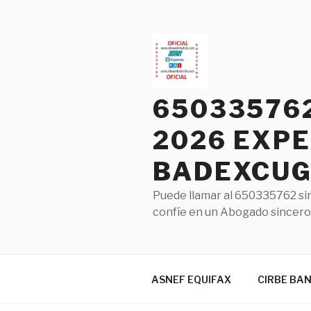
Saltar
al
contenido
65033576
2026 EXPE
BADEXCUG 
Puede llamar al 650335762 sin
confíe en un Abogado sincero 
ASNEF EQUIFAX
CIRBE BA