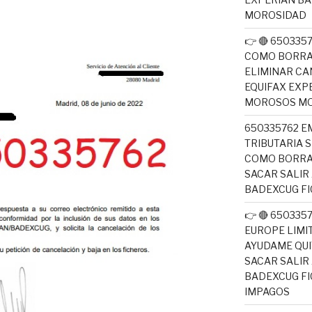
MOROSIDAD
👉 🔴 650335
COMO BORRA
ELIMINAR CA
EQUIFAX EXP
MOROSOS MO
650335762 E
TRIBUTARIA 
COMO BORRA
SACAR SALIR
BADEXCUG F
👉 🔴 650335
EUROPE LIM
AYUDAME QUI
SACAR SALIR
BADEXCUG F
IMPAGOS