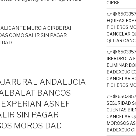
CIRBE
👉 🔴 650335
EQUIFAX EXP
FICHEROS M
 ALICANTE MURCIA CIRBE RAI
CANCELAR QU
DAS COMO SALIR SIN PAGAR
QUITAR CAN
IDAD
👉 🔴 650335
IBERDROLA E
ELIMINAR BO
BADEXCUG EQ
CANCELAR B
CAJARURAL ANDALUCIA
FICHEROS M
 ALBALAT BANCOS
👉 🔴 650335
I EXPERIAN ASNEF
SEGURIDAD S
CUENTAS BIE
LIR SIN PAGAR
CANCELAR QU
MOROSOS ASN
SOS MOROSIDAD
BADEXCUG CI