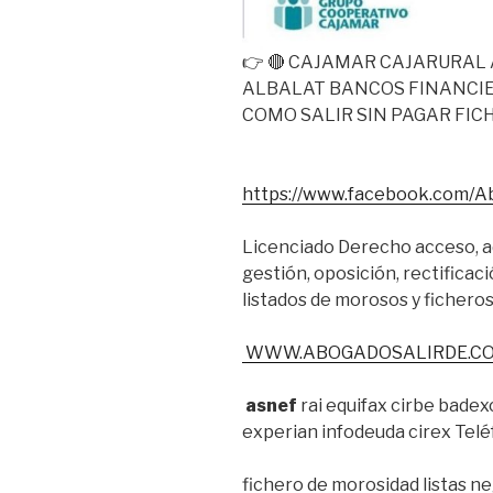
👉 🔴 CAJAMAR CAJARURAL
ALBALAT BANCOS FINANCIE
COMO SALIR SIN PAGAR FI
https://www.facebook.com/A
Licenciado Derecho acceso, ad
gestión, oposición, rectificació
listados de morosos y fichero
WWW.ABOGADOSALIRDE.C
asnef
rai equifax cirbe bade
experian infodeuda cirex Teléf
fichero de morosidad listas n