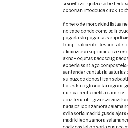
asnef
rai equifax cirbe bade
experian infodeuda cirex Teléf
fichero de morosidad listas n
no sabe donde como salir ayud
pagada sin pagar sacar
quita
temporalmente despues de tra
eliminación suprimir cirve rae
axnev equifas badescug bades
experia santiago compostela 
santander cantabria asturias o
guipuzcoa donosti san sebasti
barcelona girona tarragona ge
murcia ceuta melilla canarias
cruz tenerife gran canaria f
badajoz leon zamora salamanca
avila soria madrid guadalajara
madrid leon zamora salamanca
cadiz castellon soria cuenca m