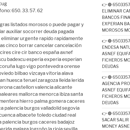
xcug
👉 🔴 65033
ono: 650. 33. 57. 62
ELIMINAR CA
BANCOS FINA
EXPERIAN BA
egras listados morosos o puede pagar y
MOROSOS MO
ar auxiliar socorrer deuda pagada
r
eliminar urgente rapido rapidamente
👉 🔴 65033
s cinco borrar cancelar cancelación
ENDESA NATU
 cires cire cir banco españa axnef
ASNEF EQUIF
cu badexcu esperia experia esperian
FICHEROS M
coruña lugo vigo pontevedra orense
DEUDAS
viedo bilbao vizcaya vitoria alava
👉 🔴 65033
an huesca teruel zaragoza lleida lerida
AGENCIA PRO
rona castellon valencia alicante
ASNEF EQUIF
 baleares mallorca menorca ibiza santa
FICHEROS M
ormentera hierro palma gomera caceres
DEUDAS
 palencia burgos valladolid segovia
👉 🔴 650335
 cuenca albacete toledo ciudad real
SACAR SALIR
 palencia burgos caceres badajoz
MONEY ASNEF
erida malaga logroño la rioja sevilla