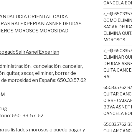
CANCELA BO
👉 🔴 650335
 ANDALUCIA ORIENTAL CAIXA
COMO ELIMI
RAS RAI EXPERIAN ASNEF DEUDAS
SACAR DEUDA
CHEROS MOROSOS MOROSIDAD
ELIMINA QUI
MOROSOS
👉 🔴 65033
bogadoSalirAsnefExperian
ELIMINAR QU
DEUDAS ASNE
ministración, cancelación, cancelar,
QUITA CANC
n, quitar, sacar, eliminar, borrar de
RAI
s de morosidad en España: 650.33.57.62
650335762 B
QUITAR CANC
OM
CIRBE CAIX
BBVA ASNEF 
xcug
CANCELA BO
ono: 650. 33. 57. 62
650335762 B
egras listados morosos o puede pagar y
QUITAR CANC