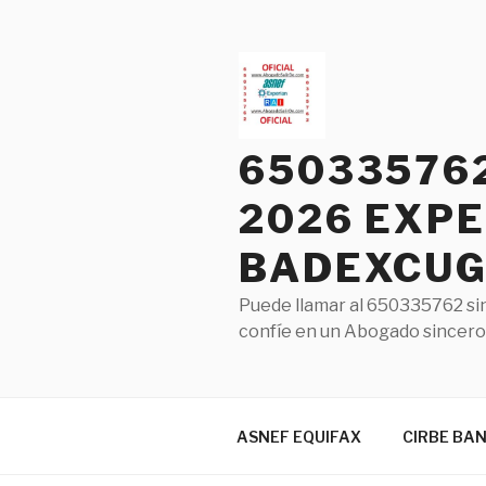
Saltar
al
contenido
65033576
2026 EXPE
BADEXCUG 
Puede llamar al 650335762 sin
confíe en un Abogado sincero 
ASNEF EQUIFAX
CIRBE BA