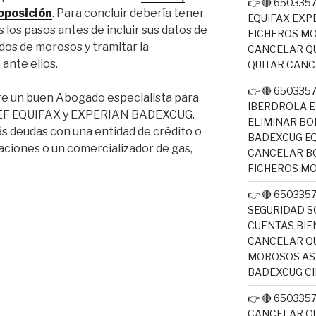
👉 🔴 650335
 oposición
. Para concluir debería tener
EQUIFAX EXP
 los pasos antes de incluir sus datos de
FICHEROS M
tados de morosos y tramitar la
CANCELAR QU
ante ellos.
QUITAR CAN
👉 🔴 650335
e un buen Abogado especialista para
IBERDROLA E
SNEF EQUIFAX y EXPERIAN BADEXCUG.
ELIMINAR BO
s deudas con una entidad de crédito o
BADEXCUG EQ
ciones o un comercializador de gas,
CANCELAR B
FICHEROS M
👉 🔴 650335
SEGURIDAD S
CUENTAS BIE
CANCELAR QU
MOROSOS ASN
BADEXCUG CI
👉 🔴 650335
CANCELAR QU