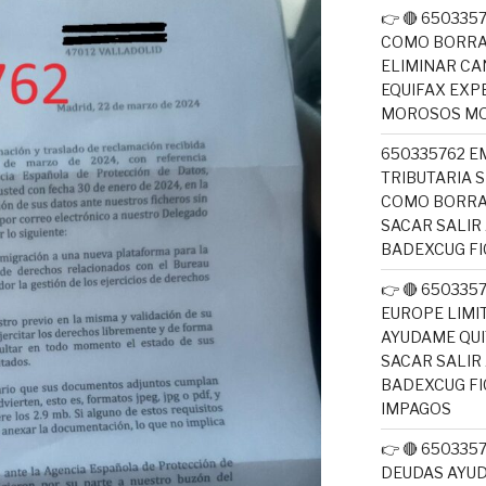
👉 🔴 650335
COMO BORRA
ELIMINAR CA
EQUIFAX EXP
MOROSOS MO
650335762 E
TRIBUTARIA 
COMO BORRA
SACAR SALIR
BADEXCUG F
👉 🔴 650335
EUROPE LIM
AYUDAME QUI
SACAR SALIR
BADEXCUG F
IMPAGOS
👉 🔴 65033
DEUDAS AYUD