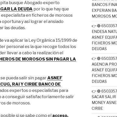
repita busque Abogado experto
BANCOS FINA
PAGAR LA DEUDA
por lo que hay que
EXPERIAN BA
especialista en ficheros de morosos
MOROSOS MO
 oportuna y así lograr el ansiado
👉 🔴 65033
ar las deudas.
ENDESA NATU
ASNEF EQUIF
de va aplicar la Ley Orgánica 15/1999 de
FICHEROS M
er personal es la que recoge todos los
DEUDAS
r llevar a cabo la realización el
👉 🔴 65033
ICHEROS DE MOROSOS SIN PAGAR LA
AGENCIA PRO
ASNEF EQUIF
FICHEROS M
 se pueda salir sin pagar
ASNEF
DEUDAS
CUG, RAI Y CIRBE BANCO DE
dos expertos o especialistas para
👉 🔴 650335
 a conseguir satisfactoriamente salir
SACAR SALIR
MONEY ASNEF
eros de morosos.
CIRBE
 posible si se sabe como el
acceso,