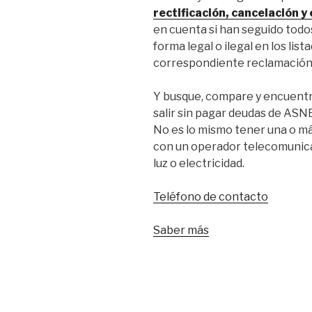
rectificación, cancelación y
en cuenta si han seguido todos
forma legal o ilegal en los lis
correspondiente reclamación 
Y busque, compare y encuentr
salir sin pagar deudas de A
No es lo mismo tener una o má
con un operador telecomunica
luz o electricidad.
Teléfono de contacto
Saber más