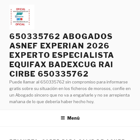
Saltar
al
contenido
650335762 ABOGADOS
ASNEF EXPERIAN 2026
EXPERTO ESPECIALISTA
EQUIFAX BADEXCUG RAI
CIRBE 650335762
Puede llamar al 650335762 sin compromiso para informarse
gratis sobre su situación en los ficheros de morosos, confíe en
un Abogado sincero que no va a engañarle y no se arrepienta
mañana de lo que debería haber hecho hoy.
Menú