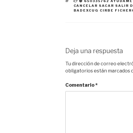
ETIQUETAS
👉 🔴 650335762 AYUDAM
CANCELAR SACAR SALIR 
BADEXCUG CIRBE FICHE
Deja una respuesta
Tu dirección de correo electr
obligatorios están marcados
Comentario
*