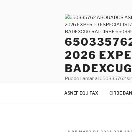
Saltar
al
contenido
65033576
2026 EXPE
BADEXCUG 
Puede llamar al 650335762 sin
confíe en un Abogado sincero 
ASNEF EQUIFAX
CIRBE BA
PUBLICADO
16 DE MAYO DE 2026
POR
AB