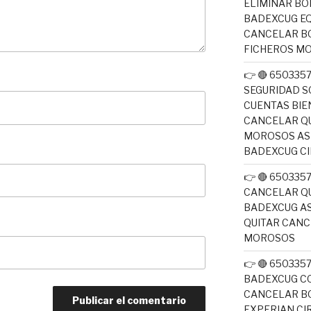
ELIMINAR BO
BADEXCUG EQ
CANCELAR B
FICHEROS M
👉 🔴 650335
SEGURIDAD S
CUENTAS BIE
CANCELAR QU
MOROSOS ASN
BADEXCUG CI
👉 🔴 650335
CANCELAR QU
BADEXCUG AS
QUITAR CAN
MOROSOS
👉 🔴 650335
BADEXCUG CO
CANCELAR B
EXPERIAN CI