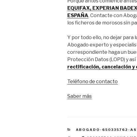
Porque antes comience antes e
EQUIFAX, EXPERIAN BADEX
ESPAÑA
. Contacte con Aboga
los ficheros de morosos sin pag
Y por todo ello, no dejar para
Abogado experto y especialist
correspondiente haga un buen
Protección Datos (LOPD) y así
rectificación, cancelación y
Teléfono de contacto
Saber más
CATEGORÍAS
ABOGADO-650335762-AS