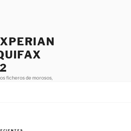
EXPERIAN
QUIFAX
2
los ficheros de morosos,
 debería haber hecho hoy.
RECIENTES