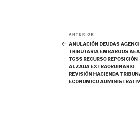
Navegación
ANTERIOR
Entrada
de
anterior:
ANULACIÓN DEUDAS AGENC
TRIBUTARIA EMBARGOS AEA
entradas
TGSS RECURSO REPOSICIÓN
ALZADA EXTRAORDINARIO
REVISIÓN HACIENDA TRIBUN
ECONOMICO ADMINISTRATI