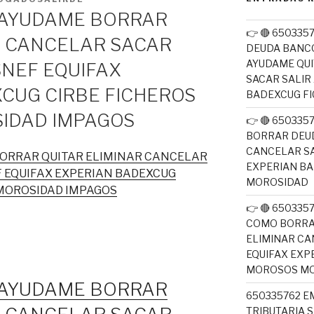
2 AYUDAME BORRAR
👉 🔴 650335
R CANCELAR SACAR
DEUDA BANC
AYUDAME QUI
SNEF EQUIFAX
SACAR SALIR
CUG CIRBE FICHEROS
BADEXCUG F
IDAD IMPAGOS
👉 🔴 65033
BORRAR DEUD
CANCELAR SA
 BORRAR QUITAR ELIMINAR CANCELAR
EXPERIAN B
F EQUIFAX EXPERIAN BADEXCUG
MOROSIDAD
MOROSIDAD IMPAGOS
👉 🔴 650335
COMO BORRA
ELIMINAR CA
EQUIFAX EXP
MOROSOS MO
2 AYUDAME BORRAR
650335762 E
TRIBUTARIA 