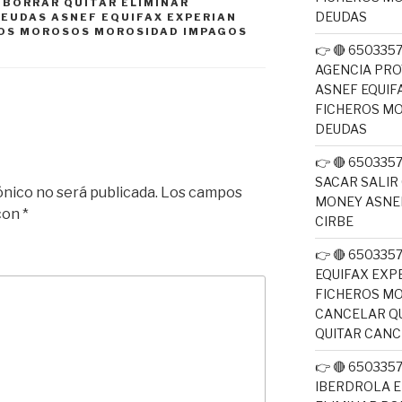
E BORRAR QUITAR ELIMINAR
DEUDAS
DEUDAS ASNEF EQUIFAX EXPERIAN
ROS MOROSOS MOROSIDAD IMPAGOS
👉 🔴 65033
AGENCIA PRO
ASNEF EQUIF
FICHEROS M
DEUDAS
👉 🔴 650335
SACAR SALIR
ónico no será publicada.
Los campos
MONEY ASNEF
 con
*
CIRBE
👉 🔴 650335
EQUIFAX EXP
FICHEROS M
CANCELAR QU
QUITAR CAN
👉 🔴 650335
IBERDROLA E