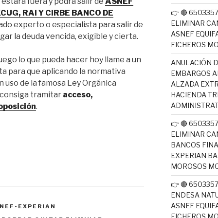
stará fuera y podrá salir de
ASNEF
👉 🔴 65033
CUG, RAI Y CIRBE BANCO DE
ELIMINAR CA
do experto o especialista para salir de
ASNEF EQUIF
ar la deuda vencida, exigible y cierta.
FICHEROS M
 luego lo que pueda hacer hoy llame a un
ANULACIÓN D
a para que aplicando la normativa
EMBARGOS AE
 uso de la famosa Ley Orgánica
ALZADA EXTR
 consiga tramitar
acceso,
HACIENDA T
ADMINISTRAT
 oposición
.
👉 🔴 65033
ELIMINAR CA
BANCOS FINA
EXPERIAN BA
MOROSOS MO
👉 🔴 65033
ENDESA NATU
ASNEF EQUIF
NEF-EXPERIAN
FICHEROS M