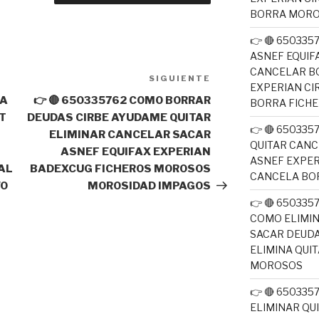
BORRA MOR
👉 🔴 650335
ASNEF EQUIF
CANCELAR B
SIGUIENTE
Siguiente
EXPERIAN CI
entrada
IA
👉 🔴 650335762 COMO BORRAR
BORRA FICH
T
DEUDAS CIRBE AYUDAME QUITAR
👉 🔴 650335
ELIMINAR CANCELAR SACAR
QUITAR CANC
ASNEF EQUIFAX EXPERIAN
ASNEF EXPER
AL
BADEXCUG FICHEROS MOROSOS
CANCELA BO
VO
MOROSIDAD IMPAGOS
👉 🔴 650335
COMO ELIMI
SACAR DEUDA
ELIMINA QUI
MOROSOS
👉 🔴 65033
ELIMINAR QU