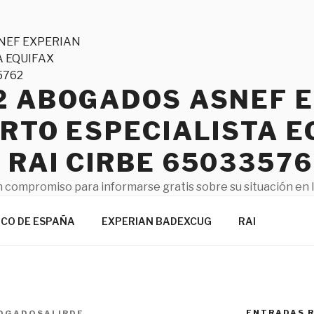
2 ABOGADOS ASNEF 
RTO ESPECIALISTA E
RAI CIRBE 65033576
 compromiso para informarse gratis sobre su situación en 
que no va a engañarle y no se arrepienta mañana de lo que
NCO DE ESPAÑA
EXPERIAN BADEXCUG
RAI
ENTRADAS 
OGADOSALIRDE