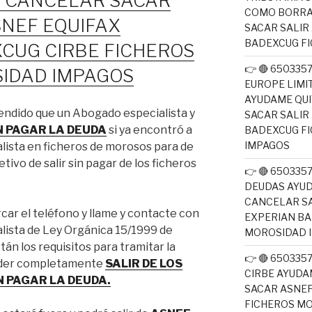
R CANCELAR SACAR
COMO BORRA
SNEF EQUIFAX
SACAR SALIR
BADEXCUG F
CUG CIRBE FICHEROS
👉 🔴 650335
IDAD IMPAGOS
EUROPE LIM
AYUDAME QUI
endido que un Abogado especialista y
SACAR SALIR
IN PAGAR LA DEUDA
si ya encontró a
BADEXCUG F
IMPAGOS
lista en ficheros de morosos para de
tivo de salir sin pagar de los ficheros
👉 🔴 65033
DEUDAS AYUD
CANCELAR SA
car el teléfono y llame y contacte con
EXPERIAN B
lista de Ley Orgánica 15/1999 de
MOROSIDAD 
án los requisitos para tramitar la
👉 🔴 65033
poder completamente
SALIR DE LOS
CIRBE AYUDA
N PAGAR LA DEUDA.
SACAR ASNEF
FICHEROS M