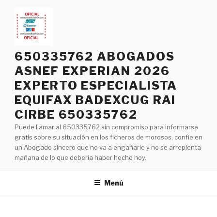
Saltar
al
contenido
650335762 ABOGADOS
ASNEF EXPERIAN 2026
EXPERTO ESPECIALISTA
EQUIFAX BADEXCUG RAI
CIRBE 650335762
Puede llamar al 650335762 sin compromiso para informarse
gratis sobre su situación en los ficheros de morosos, confíe en
un Abogado sincero que no va a engañarle y no se arrepienta
mañana de lo que debería haber hecho hoy.
Menú