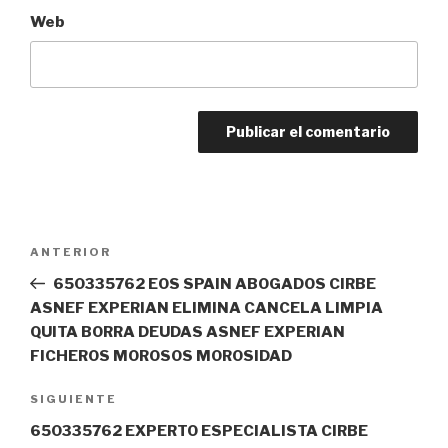
Web
Navegación
Entrada
ANTERIOR
de
anterior:
650335762 EOS SPAIN ABOGADOS CIRBE
entradas
ASNEF EXPERIAN ELIMINA CANCELA LIMPIA
QUITA BORRA DEUDAS ASNEF EXPERIAN
FICHEROS MOROSOS MOROSIDAD
Siguiente
SIGUIENTE
entrada
650335762 EXPERTO ESPECIALISTA CIRBE