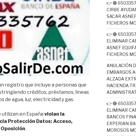
👉 🔴 65033
CIRBE AYUDA
SACAR ASNEF
FICHEROS M
👉 🔴 65033
ELIMINAR CA
ASNEF EQUIF
FICHEROS M
ANULACIÓN D
EMBARGOS AE
ALZADA EXTR
un registro que incluye a personas que
HACIENDA T
tringiendo créditos, préstamos, lineas
ADMINISTRAT
 de agua, luz, electricidad y gas.
👉 🔴 65033
ELIMINAR CA
e utilizan en España
violan la
BANCOS FINA
ia Protección Datos: Acceso,
EXPERIAN BA
y Oposición
.
MOROSOS MO