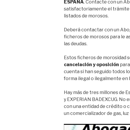
ESPAÑA
. Contacte con un Ab
satisfactoriamente el trámite 
listados de morosos.
Deberá contactar con un Abog
ficheros de morosos para le as
las deudas.
Estos ficheros de morosidad se
cancelación y oposición
para
cuenta si han seguido todos lo
forma ilegal o ilegalmente en 
Hay más de tres millones de 
y EXPERIAN BADEXCUG. No es 
con una entidad de crédito o
un comercializador de gas, luz 