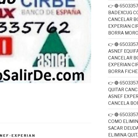
👉 🔴 650335
BADEXCUG CO
CANCELAR B
EXPERIAN CI
BORRA MOR
👉 🔴 650335
ASNEF EQUIF
CANCELAR B
EXPERIAN CI
BORRA FICH
👉 🔴 650335
QUITAR CANC
ASNEF EXPER
CANCELA BO
👉 🔴 650335
COMO ELIMI
SACAR DEUDA
ELIMINA QUI
NEF-EXPERIAN