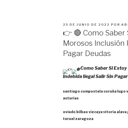
PUBLICADO
25 DE JUNIO DE 2022
POR
AB
EL
👉 🔴 Como Saber 
Morosos Inclusión I
Pagar Deudas
Como Saber Si Estoy 
Indebida Ilegal Salir Sin Pag
santiago compostela coruña lugo 
asturias
oviedo bilbao vizcaya vitoria alav
teruel zaragoza