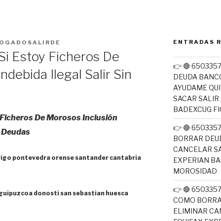
ENTRADAS 
OGADOSALIRDE
Si Estoy Ficheros De
👉 🔴 650335
ndebida Ilegal Salir Sin
DEUDA BANC
AYUDAME QUI
SACAR SALIR
BADEXCUG F
Ficheros De Morosos Inclusión
👉 🔴 65033
ar Deudas
BORRAR DEUD
CANCELAR SA
vigo pontevedra orense santander cantabria
EXPERIAN B
MOROSIDAD
👉 🔴 650335
a guipuzcoa donosti san sebastian huesca
COMO BORRA
ELIMINAR CA