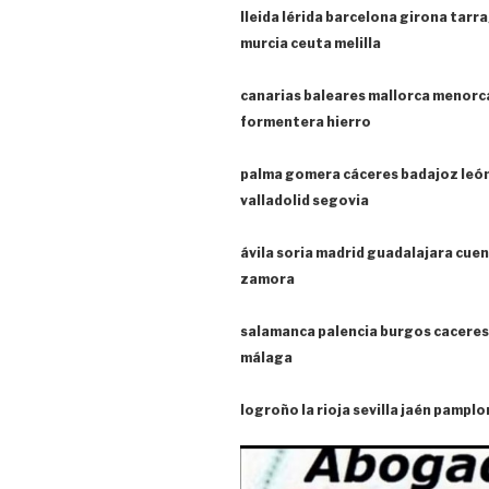
lleida lérida barcelona girona tarr
murcia ceuta melilla
canarias baleares mallorca menorca
formentera hierro
palma gomera cáceres badajoz leó
valladolid segovia
ávila soria madrid guadalajara cuen
zamora
salamanca palencia burgos caceres 
málaga
logroño la rioja sevilla jaén pampl