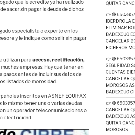
ogado que le acredite ya ha realizado
QUITAR CAN
de sacar sin pagar la deuda de dichos
👉 🔴 650335
IBERDROLA E
ELIMINAR BO
ado especialista o experto en los
BADEXCUG EQ
esore y le indique como salir sin pagar
CANCELAR B
FICHEROS M
👉 🔴 650335
 utilizan para
acceso, rectificación,
SEGURIDAD S
 muchas empresas. Hay que tener en
CUENTAS BIE
s pasos antes de incluir sus datos de
CANCELAR QU
los listados de morosidad.
MOROSOS ASN
BADEXCUG CI
Españoles inscritos en ASNEF EQUIFAX
lo mismo tener una o varias deudas
👉 🔴 650335
CANCELAR QU
 con un operador telecomunicaciones o
BADEXCUG AS
o electricidad.
QUITAR CAN
MOROSOS