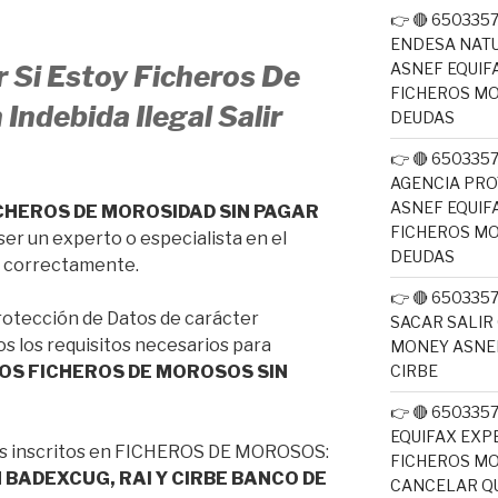
👉 🔴 65033
ENDESA NATU
ASNEF EQUIF
 Si Estoy Ficheros De
FICHEROS M
Indebida Ilegal Salir
DEUDAS
👉 🔴 65033
AGENCIA PRO
ASNEF EQUIF
CHEROS DE MOROSIDAD SIN PAGAR
FICHEROS M
ser un experto o especialista en el
DEUDAS
te correctamente.
👉 🔴 650335
rotección de Datos de carácter
SACAR SALIR
os los requisitos necesarios para
MONEY ASNEF
LOS FICHEROS DE MOROSOS SIN
CIRBE
👉 🔴 650335
EQUIFAX EXP
les inscritos en FICHEROS DE MOROSOS:
FICHEROS M
 BADEXCUG, RAI Y CIRBE BANCO DE
CANCELAR QU