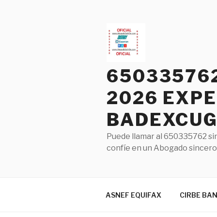
Saltar
al
contenido
65033576
2026 EXPE
BADEXCUG 
Puede llamar al 650335762 sin
confíe en un Abogado sincero 
ASNEF EQUIFAX
CIRBE BA