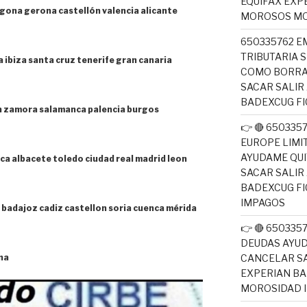
EQUIFAX EXP
agona gerona castellón valencia alicante
MOROSOS MO
650335762 E
TRIBUTARIA 
 ibiza santa cruz tenerife gran canaria
COMO BORRA
SACAR SALIR
BADEXCUG F
n zamora salamanca palencia burgos
👉 🔴 650335
EUROPE LIM
AYUDAME QUI
ca albacete toledo ciudad real madrid leon
SACAR SALIR
BADEXCUG F
IMPAGOS
badajoz cadiz castellon soria cuenca mérida
👉 🔴 65033
DEUDAS AYUD
CANCELAR SA
ona
EXPERIAN B
MOROSIDAD 