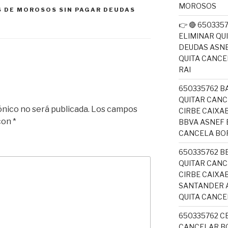
MOROSOS
S DE MOROSOS SIN PAGAR DEUDAS
👉 🔴 65033
ELIMINAR QU
DEUDAS ASNE
QUITA CANC
RAI
650335762 B
QUITAR CANC
ónico no será publicada.
Los campos
CIRBE CAIX
 con
*
BBVA ASNEF 
CANCELA BO
650335762 B
QUITAR CANC
CIRBE CAIXA
SANTANDER A
QUITA CANC
650335762 C
CANCELAR BO