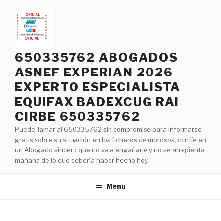
Saltar
al
contenido
650335762 ABOGADOS
ASNEF EXPERIAN 2026
EXPERTO ESPECIALISTA
EQUIFAX BADEXCUG RAI
CIRBE 650335762
Puede llamar al 650335762 sin compromiso para informarse
gratis sobre su situación en los ficheros de morosos, confíe en
un Abogado sincero que no va a engañarle y no se arrepienta
mañana de lo que debería haber hecho hoy.
Menú