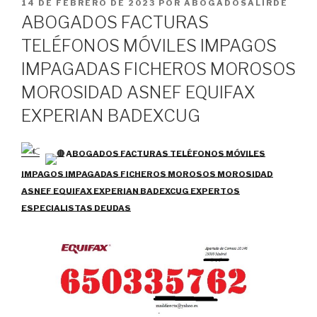
PUBLICADO
14 DE FEBRERO DE 2023
POR
ABOGADOSALIRDE
EL
ABOGADOS FACTURAS
TELÉFONOS MÓVILES IMPAGOS
IMPAGADAS FICHEROS MOROSOS
MOROSIDAD ASNEF EQUIFAX
EXPERIAN BADEXCUG
ABOGADOS FACTURAS TELÉFONOS MÓVILES
IMPAGOS IMPAGADAS FICHEROS MOROSOS MOROSIDAD
ASNEF EQUIFAX EXPERIAN BADEXCUG EXPERTOS
ESPECIALISTAS DEUDAS