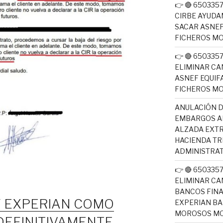
👉 🔴 65033
CIRBE AYUDA
SACAR ASNEF
FICHEROS M
👉 🔴 65033
ELIMINAR CA
ASNEF EQUIF
FICHEROS M
ANULACIÓN D
EMBARGOS AE
ALZADA EXTR
HACIENDA T
ADMINISTRAT
👉 🔴 65033
ELIMINAR CA
BANCOS FINA
 EXPERIAN COMO
EXPERIAN BA
MOROSOS MO
DEFINITIVAMENTE