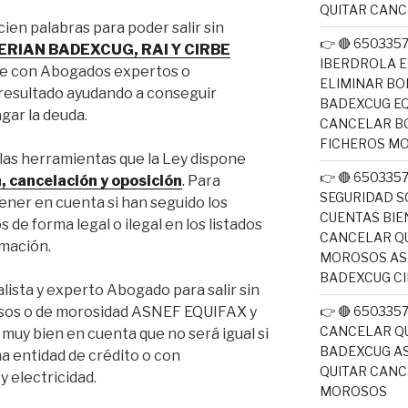
QUITAR CAN
ien palabras para poder salir sin
👉 🔴 650335
ERIAN BADEXCUG, RAI Y CIRBE
IBERDROLA E
te con Abogados expertos o
ELIMINAR BO
 resultado ayudando a conseguir
BADEXCUG EQ
agar la deuda.
CANCELAR B
FICHEROS M
 las herramientas que la Ley dispone
👉 🔴 650335
n, cancelación y oposición
. Para
SEGURIDAD S
ener en cuenta si han seguido los
CUENTAS BIE
s de forma legal o ilegal en los listados
CANCELAR QU
amación.
MOROSOS ASN
BADEXCUG CI
alista y experto Abogado para salir sin
👉 🔴 650335
osos o de morosidad ASNEF EQUIFAX y
CANCELAR QU
y bien en cuenta que no será igual si
BADEXCUG AS
a entidad de crédito o con
QUITAR CAN
y electricidad.
MOROSOS