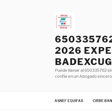
Saltar
al
contenido
65033576
2026 EXPE
BADEXCUG 
Puede llamar al 650335762 sin
confíe en un Abogado sincero 
ASNEF EQUIFAX
CIRBE BA