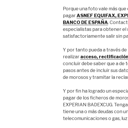
Porque una foto vale más que c
pagar
ASNEF EQUIFAX, EXP
BANCO DE ESPAÑA
. Contac
especialistas para obtener el
satisfactoriamente salir sin p
Y por tanto pueda a través de
realizar
acceso, rectificació
concluir debe saber que a de t
pasos antes de incluir sus dato
de morosos y tramitar la recl
Y por fin ha logrado un especi
pagar de los ficheros de mor
EXPERIAN BADEXCUG. Tenga mu
tiene una o más deudas con un
telecomunicaciones o gas, luz 