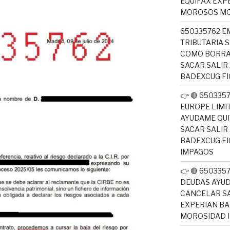
EQUIFAX EXP
MOROSOS MO
650335762 E
TRIBUTARIA 
COMO BORRA
SACAR SALIR
BADEXCUG F
👉 🔴 650335
EUROPE LIM
AYUDAME QUI
SACAR SALIR
BADEXCUG F
IMPAGOS
👉 🔴 65033
DEUDAS AYUD
CANCELAR SA
EXPERIAN B
MOROSIDAD 