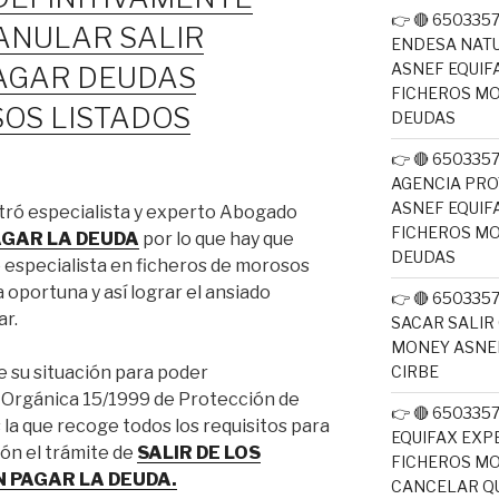
👉 🔴 65033
ANULAR SALIR
ENDESA NATU
ASNEF EQUIF
AGAR DEUDAS
FICHEROS M
OS LISTADOS
DEUDAS
👉 🔴 65033
AGENCIA PRO
ASNEF EQUIF
tró especialista y experto Abogado
FICHEROS M
PAGAR LA DEUDA
por lo que hay que
DEUDAS
especialista en ficheros de morosos
 oportuna y así lograr el ansiado
👉 🔴 650335
ar.
SACAR SALIR
MONEY ASNEF
CIRBE
 su situación para poder
 Orgánica 15/1999 de Protección de
👉 🔴 650335
la que recoge todos los requisitos para
EQUIFAX EXP
ión el trámite de
SALIR DE LOS
FICHEROS M
N PAGAR LA DEUDA.
CANCELAR QU