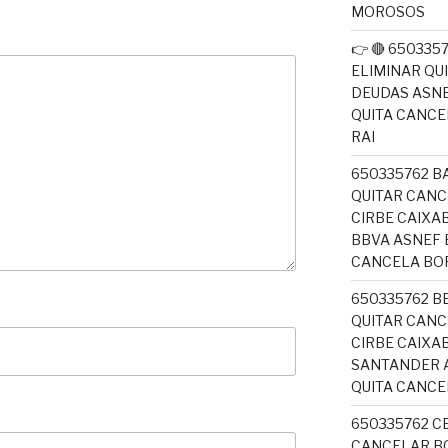
MOROSOS
👉 🔴 65033
ELIMINAR QU
DEUDAS ASNE
QUITA CANC
RAI
650335762 B
QUITAR CANC
CIRBE CAIX
BBVA ASNEF 
CANCELA BO
650335762 B
QUITAR CANC
CIRBE CAIXA
SANTANDER A
QUITA CANC
650335762 C
CANCELAR BO