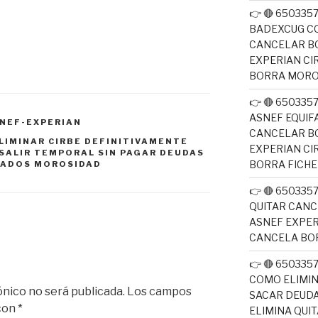
👉 🔴 650335
BADEXCUG CO
CANCELAR B
EXPERIAN CI
BORRA MOR
👉 🔴 650335
ASNEF EQUIF
NEF-EXPERIAN
CANCELAR B
LIMINAR CIRBE DEFINITIVAMENTE
EXPERIAN CI
SALIR TEMPORAL SIN PAGAR DEUDAS
BORRA FICH
TADOS MOROSIDAD
👉 🔴 650335
QUITAR CANC
ASNEF EXPER
CANCELA BO
👉 🔴 650335
COMO ELIMI
ónico no será publicada.
Los campos
SACAR DEUDA
 con
*
ELIMINA QUI