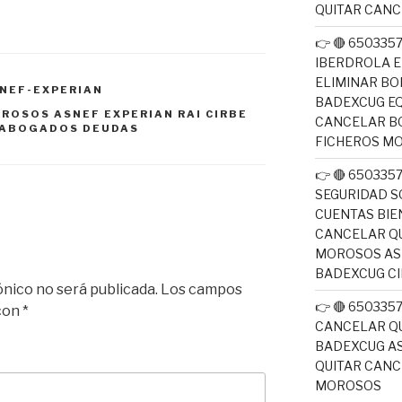
QUITAR CAN
👉 🔴 650335
IBERDROLA E
ELIMINAR BO
NEF-EXPERIAN
BADEXCUG EQ
ROSOS ASNEF EXPERIAN RAI CIRBE
CANCELAR B
 ABOGADOS DEUDAS
FICHEROS M
👉 🔴 650335
SEGURIDAD S
CUENTAS BIE
CANCELAR QU
MOROSOS ASN
BADEXCUG CI
ónico no será publicada.
Los campos
👉 🔴 650335
 con
*
CANCELAR QU
BADEXCUG AS
QUITAR CAN
MOROSOS