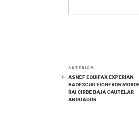
Navegación
Entrada
ANTERIOR
de
anterior:
ASNEF EQUIFAX EXPERIAN
BADEXCUG FICHEROS MORO
entradas
RAI CIRBE BAJA CAUTELAR
ABOGADOS