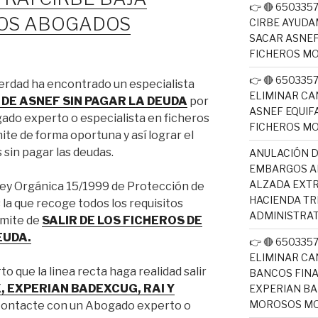
👉 🔴 65033
OS ABOGADOS
CIRBE AYUDA
SACAR ASNEF
FICHEROS M
👉 🔴 65033
erdad ha encontrado un especialista
ELIMINAR CA
 DE ASNEF SIN PAGAR LA DEUDA
por
ASNEF EQUIF
ado experto o especialista en ficheros
FICHEROS M
te de forma oportuna y así lograr el
s sin pagar las deudas.
ANULACIÓN D
EMBARGOS AE
ALZADA EXTR
la Ley Orgánica 15/1999 de Protección de
HACIENDA T
la que recoge todos los requisitos
ADMINISTRAT
ámite de
SALIR DE LOS FICHEROS DE
EUDA.
👉 🔴 65033
ELIMINAR CA
 que la linea recta haga realidad salir
BANCOS FINA
, EXPERIAN BADEXCUG, RAI Y
EXPERIAN BA
MOROSOS MO
 Contacte con un Abogado experto o