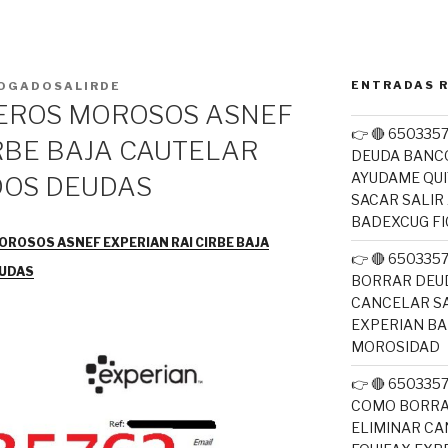
ENTRADAS 
OGADOSALIRDE
EROS MOROSOS ASNEF
👉 🔴 650335
RBE BAJA CAUTELAR
DEUDA BANC
AYUDAME QUI
OS DEUDAS
SACAR SALIR
BADEXCUG F
ROSOS ASNEF EXPERIAN RAI CIRBE BAJA
👉 🔴 65033
EUDAS
BORRAR DEUD
CANCELAR SA
EXPERIAN B
MOROSIDAD
👉 🔴 650335
COMO BORRA
ELIMINAR CA