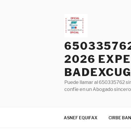
Saltar
al
contenido
65033576
2026 EXPE
BADEXCUG 
Puede llamar al 650335762 sin
confíe en un Abogado sincero 
ASNEF EQUIFAX
CIRBE BA