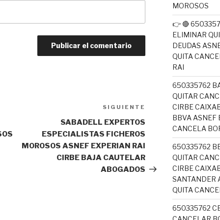
MOROSOS
👉 🔴 65033
ELIMINAR QU
DEUDAS ASNE
QUITA CANC
RAI
650335762 B
QUITAR CANC
CIRBE CAIX
SIGUIENTE
Siguiente
BBVA ASNEF 
entrada
SABADELL EXPERTOS
CANCELA BO
SOS
ESPECIALISTAS FICHEROS
MOROSOS ASNEF EXPERIAN RAI
650335762 B
QUITAR CANC
CIRBE BAJA CAUTELAR
CIRBE CAIXA
ABOGADOS
SANTANDER A
QUITA CANC
650335762 C
CANCELAR BO