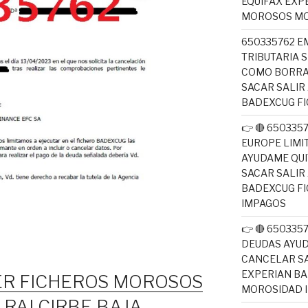
EQUIFAX EXP
MOROSOS MO
650335762 E
TRIBUTARIA 
COMO BORRA
SACAR SALIR
BADEXCUG F
👉 🔴 650335
EUROPE LIM
AYUDAME QUI
SACAR SALIR
BADEXCUG F
IMPAGOS
👉 🔴 65033
DEUDAS AYUD
CANCELAR SA
EXPERIAN B
R FICHEROS MOROSOS
MOROSIDAD 
RAI CIRBE BAJA