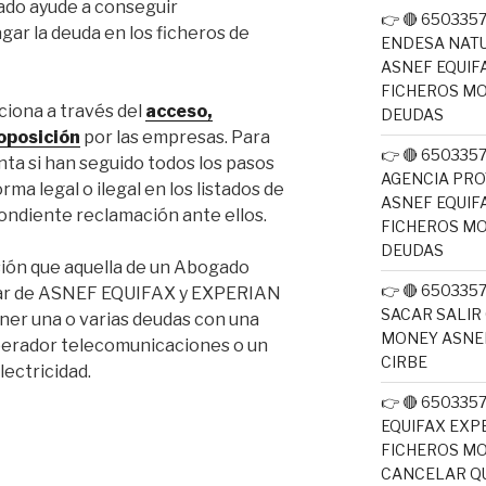
ado ayude a conseguir
👉 🔴 65033
agar la deuda en los ficheros de
ENDESA NATU
ASNEF EQUIF
FICHEROS M
ciona a través del
acceso,
DEUDAS
 oposición
por las empresas. Para
👉 🔴 65033
nta si han seguido todos los pasos
AGENCIA PRO
rma legal o ilegal en los listados de
ASNEF EQUIF
ondiente reclamación ante ellos.
FICHEROS M
DEUDAS
usión que aquella de un Abogado
👉 🔴 650335
pagar de ASNEF EQUIFAX y EXPERIAN
SACAR SALIR
er una o varias deudas con una
MONEY ASNEF
operador telecomunicaciones o un
CIRBE
lectricidad.
👉 🔴 650335
EQUIFAX EXP
FICHEROS M
CANCELAR QU