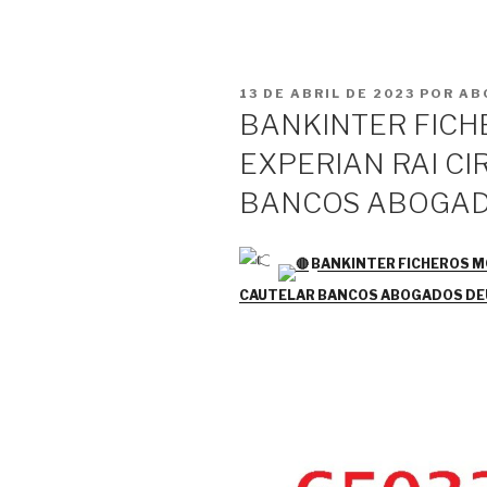
PUBLICADO
13 DE ABRIL DE 2023
POR
AB
EL
BANKINTER FICH
EXPERIAN RAI CI
BANCOS ABOGAD
BANKINTER FICHEROS MO
CAUTELAR BANCOS ABOGADOS D