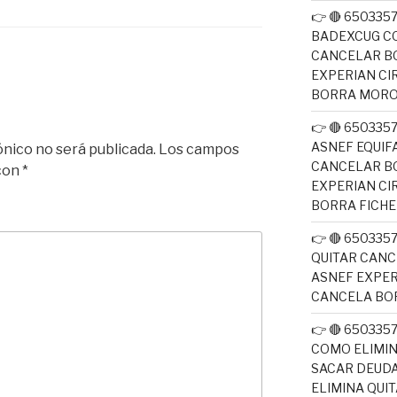
👉 🔴 650335
BADEXCUG CO
CANCELAR B
EXPERIAN CI
BORRA MOR
👉 🔴 650335
ASNEF EQUIF
ónico no será publicada.
Los campos
CANCELAR B
 con
*
EXPERIAN CI
BORRA FICH
👉 🔴 650335
QUITAR CANC
ASNEF EXPER
CANCELA BO
👉 🔴 650335
COMO ELIMI
SACAR DEUDA
ELIMINA QUI