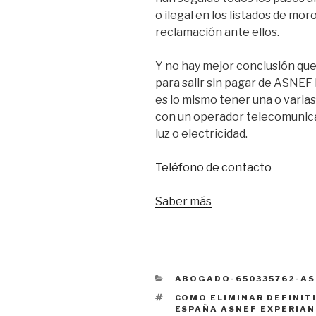
o ilegal en los listados de mo
reclamación ante ellos.
Y no hay mejor conclusión que
para salir sin pagar de ASN
es lo mismo tener una o varia
con un operador telecomunica
luz o electricidad.
Teléfono de contacto
Saber más
CATEGORÍAS
ABOGADO-650335762-AS
ETIQUETAS
COMO ELIMINAR DEFINIT
ESPAÑA ASNEF EXPERIA