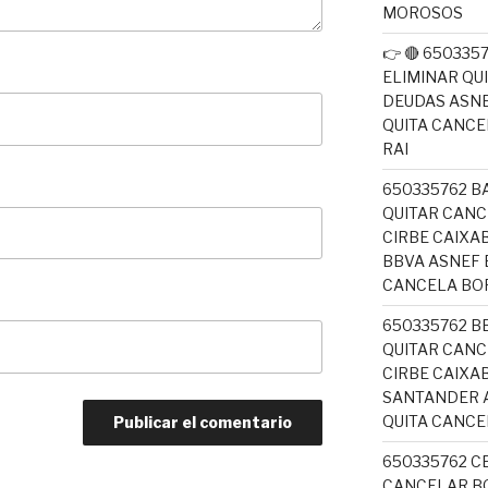
MOROSOS
👉 🔴 65033
ELIMINAR QU
DEUDAS ASNE
QUITA CANC
RAI
650335762 B
QUITAR CANC
CIRBE CAIX
BBVA ASNEF 
CANCELA BO
650335762 B
QUITAR CANC
CIRBE CAIXA
SANTANDER A
QUITA CANC
650335762 C
CANCELAR BO