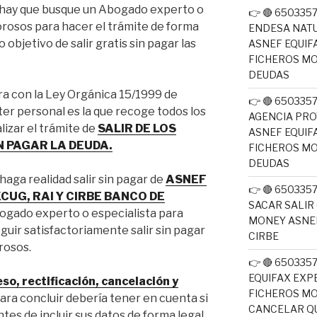
 hay que busque un Abogado experto o
👉 🔴 65033
orosos para hacer el trámite de forma
ENDESA NATU
 objetivo de salir gratis sin pagar las
ASNEF EQUIF
FICHEROS M
DEUDAS
ra con la Ley Orgánica 15/1999 de
👉 🔴 65033
er personal es la que recoge todos los
AGENCIA PRO
lizar el trámite de
SALIR DE LOS
ASNEF EQUIF
N PAGAR LA DEUDA.
FICHEROS M
DEUDAS
aga realidad salir sin pagar de
ASNEF
👉 🔴 650335
CUG, RAI Y CIRBE BANCO DE
SACAR SALIR
ogado experto o especialista para
MONEY ASNEF
uir satisfactoriamente salir sin pagar
CIRBE
rosos.
👉 🔴 650335
EQUIFAX EXP
so, rectificación, cancelación y
FICHEROS M
ara concluir debería tener en cuenta si
CANCELAR QU
tes de incluir sus datos de forma legal