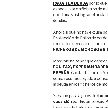
PAGAR LA DEUDA
por lo que
especialista en ficheros de m
oportuna y así lograr el ansiado
deudas.
Ahora sí que no hay excusa pa
Protección de Datos de caráct
requisitos necesarios para rea
FICHEROS DE MOROSOS SI
Más vale no tener que desear h
EQUIFAX, EXPERIAN BADEX
ESPAÑA
. Contacte con un Ab
como resultado ayude a conseg
la deuda en los ficheros de mo
Y es que para algo está el
acce
oposición
por las empresas. P
han seguido todos los pasos an