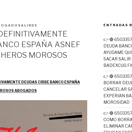
ENTRADAS 
BOGADOSALIRDE
DEFINITIVAMENTE
👉 🔴 650335
ANCO ESPAÑA ASNEF
DEUDA BANC
AYUDAME QUI
ICHEROS MOROSOS
SACAR SALIR
BADEXCUG F
👉 🔴 65033
TIVAMENTE DEUDAS CIRBE BANCO ESPAÑA
BORRAR DEUD
CANCELAR SA
MOROSOS ABOGADOS
EXPERIAN B
MOROSIDAD
👉 🔴 650335
COMO BORRA
ELIMINAR CA