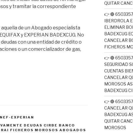
QUITAR CAN
rosos y tramitar la correspondiente
👉 🔴 650335
IBERDROLA E
ELIMINAR BO
 aquella de un Abogado especialista
BADEXCUG EQ
EF EQUIFAX y EXPERIAN BADEXCUG. No
CANCELAR B
s deudas con una entidad de crédito o
FICHEROS M
ciones o un comercializador de gas,
👉 🔴 650335
SEGURIDAD S
CUENTAS BIE
CANCELAR QU
MOROSOS ASN
BADEXCUG CI
👉 🔴 650335
CANCELAR QU
BADEXCUG AS
NEF-EXPERIAN
QUITAR CAN
IVAMENTE DEUDAS CIRBE BANCO
MOROSOS
N RAI FICHEROS MOROSOS ABOGADOS