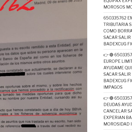
EQUIFAX EXP
MOROSOS MO
650335762 E
TRIBUTARIA 
COMO BORRA
SACAR SALIR
BADEXCUG F
👉 🔴 650335
EUROPE LIM
AYUDAME QUI
SACAR SALIR
BADEXCUG F
IMPAGOS
👉 🔴 65033
DEUDAS AYUD
CANCELAR SA
EXPERIAN B
MOROSIDAD 