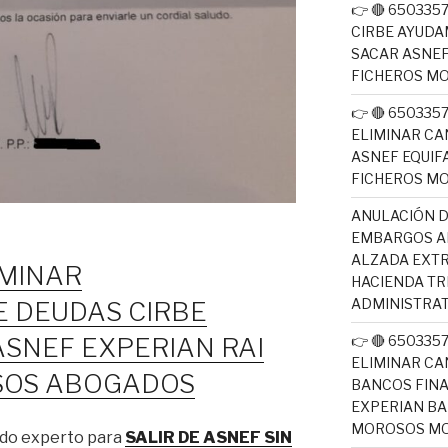
👉 🔴 65033
CIRBE AYUDA
SACAR ASNEF
FICHEROS M
👉 🔴 65033
ELIMINAR CA
ASNEF EQUIF
FICHEROS M
ANULACIÓN D
EMBARGOS AE
ALZADA EXTR
MINAR
HACIENDA T
ADMINISTRAT
E DEUDAS CIRBE
SNEF EXPERIAN RAI
👉 🔴 65033
ELIMINAR CA
SOS ABOGADOS
BANCOS FINA
EXPERIAN BA
MOROSOS MO
ado experto para
SALIR DE ASNEF SIN