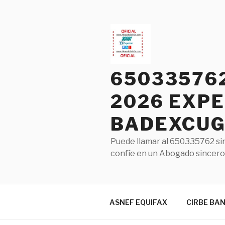
Saltar
al
contenido
65033576
2026 EXPE
BADEXCUG 
Puede llamar al 650335762 sin
confíe en un Abogado sincero 
ASNEF EQUIFAX
CIRBE BA