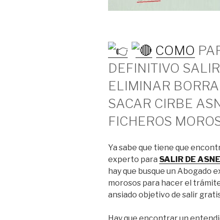
COMO
PAR
DEFINITIVO SALI
ELIMINAR BORRA
SACAR CIRBE AS
FICHEROS MORO
Ya sabe que tiene que encont
experto para
SALIR DE ASN
hay que busque un Abogado ex
morosos para hacer el trámite
ansiado objetivo de salir gratis
Hay que encontrar un entendi