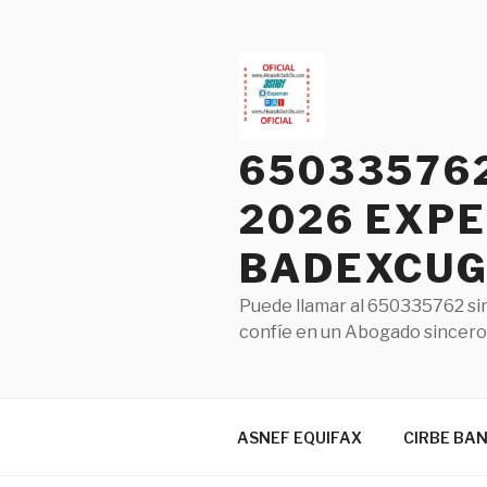
Saltar
al
contenido
65033576
2026 EXPE
BADEXCUG 
Puede llamar al 650335762 sin
confíe en un Abogado sincero 
ASNEF EQUIFAX
CIRBE BA