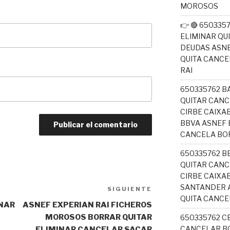
MOROSOS
👉 🔴 65033
ELIMINAR QU
DEUDAS ASNE
QUITA CANC
RAI
650335762 B
QUITAR CANC
CIRBE CAIX
BBVA ASNEF 
CANCELA BO
650335762 B
QUITAR CANC
CIRBE CAIXA
SANTANDER A
SIGUIENTE
Siguiente
QUITA CANC
entrada
INAR
ASNEF EXPERIAN RAI FICHEROS
MOROSOS BORRAR QUITAR
650335762 C
CANCELAR BO
ELIMINAR CANCELAR SACAR