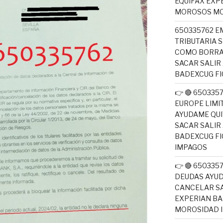
EQUIFAX EXP
MOROSOS MO
650335762 E
TRIBUTARIA 
COMO BORRA
SACAR SALIR
BADEXCUG F
👉 🔴 650335
EUROPE LIM
AYUDAME QUI
SACAR SALIR
BADEXCUG F
IMPAGOS
👉 🔴 65033
DEUDAS AYUD
CANCELAR SA
EXPERIAN B
MOROSIDAD 