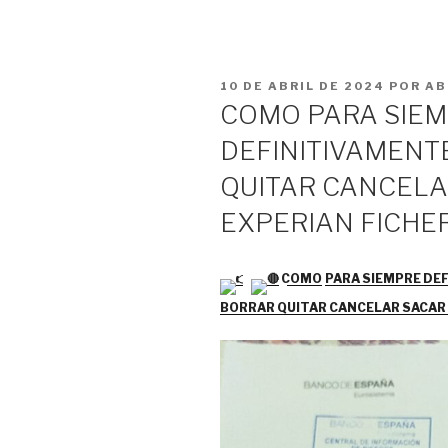
PUBLICADO
10 DE ABRIL DE 2024
POR
AB
EL
COMO PARA SIEMP
DEFINITIVAMENT
QUITAR CANCELA
EXPERIAN FICHE
COMO
PARA SIEMPRE DEF
BORRAR QUITAR CANCELAR SACAR