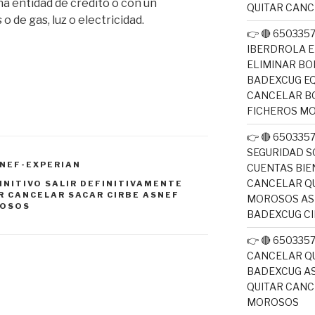
a entidad de crédito o con un
QUITAR CAN
de gas, luz o electricidad.
👉 🔴 650335
IBERDROLA E
ELIMINAR BO
BADEXCUG EQ
CANCELAR B
FICHEROS M
👉 🔴 650335
SEGURIDAD S
NEF-EXPERIAN
CUENTAS BIE
CANCELAR QU
INITIVO SALIR DEFINITIVAMENTE
R CANCELAR SACAR CIRBE ASNEF
MOROSOS ASN
ROSOS
BADEXCUG CI
👉 🔴 650335
CANCELAR QU
BADEXCUG AS
QUITAR CAN
MOROSOS