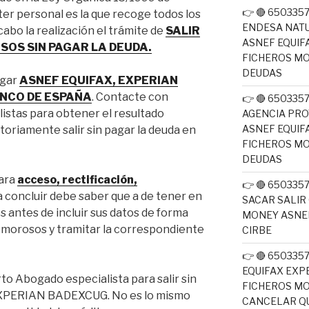
👉 🔴 65033
er personal es la que recoge todos los
ENDESA NATU
cabo la realización el trámite de
SALIR
ASNEF EQUIF
SOS SIN PAGAR LA DEUDA.
FICHEROS M
DEUDAS
agar
ASNEF EQUIFAX, EXPERIAN
ANCO DE ESPAÑA
. Contacte con
👉 🔴 65033
istas para obtener el resultado
AGENCIA PRO
ASNEF EQUIF
toriamente salir sin pagar la deuda en
FICHEROS M
DEUDAS
para
acceso, rectificación,
👉 🔴 650335
a concluir debe saber que a de tener en
SACAR SALIR
s antes de incluir sus datos de forma
MONEY ASNEF
 de morosos y tramitar la correspondiente
CIRBE
👉 🔴 650335
EQUIFAX EXP
rto Abogado especialista para salir sin
FICHEROS M
XPERIAN BADEXCUG. No es lo mismo
CANCELAR QU