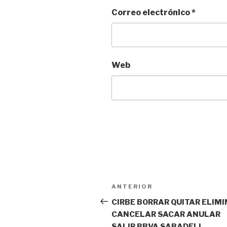
Correo electrónico
*
Web
Navegación
Entrada
ANTERIOR
de
anterior:
CIRBE BORRAR QUITAR ELIM
CANCELAR SACAR ANULAR
entradas
SALIR BBVA SABADELL