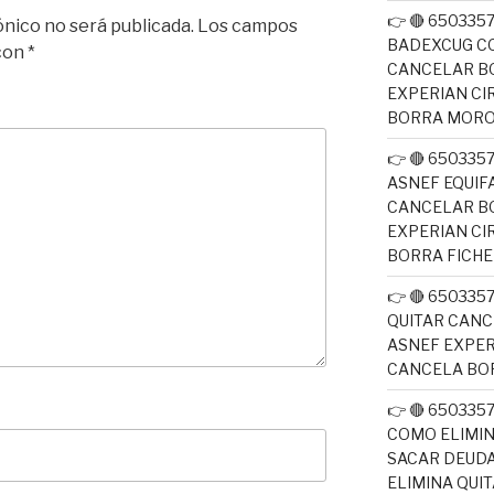
👉 🔴 650335
ónico no será publicada.
Los campos
BADEXCUG CO
 con
*
CANCELAR B
EXPERIAN CI
BORRA MOR
👉 🔴 650335
ASNEF EQUIF
CANCELAR B
EXPERIAN CI
BORRA FICH
👉 🔴 650335
QUITAR CANC
ASNEF EXPER
CANCELA BO
👉 🔴 650335
COMO ELIMI
SACAR DEUDA
ELIMINA QUI