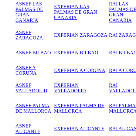
ASNEF LAS
RAI LAS
EXPERIAN LAS
PALMAS DE
PALMAS D
PALMAS DE GRAN
GRAN
GRAN
CANARIA
CANARIA
CANARIA
ASNEF
EXPERIAN ZARAGOZA
RAI
ZARAG
ZARAGOZA
ASNEF BILBAO
EXPERIAN BILBAO
RAI BILBA
ASNEF A
EXPERIAN A CORUÑA
RAI A COR
CORUÑA
ASNEF
EXPERIAN
RAI
VALLADOLID
VALLADOLID
VALLADOL
ASNEF PALMA
EXPERIAN PALMA DE
RAI PALMA
DE MALLORCA
MALLORCA
MALLORC
ASNEF
EXPERIAN ALICANTE
RAI ALICA
ALICANTE