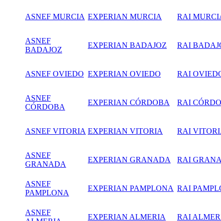
ASNEF MURCIA
EXPERIAN
MURCIA
RAI MURCI
ASNEF
EXPERIAN BADAJOZ
RAI BADAJ
BADAJOZ
ASNEF OVIEDO
EXPERIAN OVIEDO
RAI OVIED
ASNEF
EXPERIAN CÓRDOBA
RAI CÓRD
CÓRDOBA
ASNEF VITORIA
EXPERIAN VITORIA
RAI VITOR
ASNEF
EXPERIAN GRANADA
RAI GRAN
GRANADA
ASNEF
EXPERIAN PAMPLONA
RAI PAMP
PAMPLONA
ASNEF
EXPERIAN ALMERIA
RAI ALMER