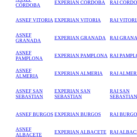
EXPERIAN CÓRDOBA
RAI CÓRD
CÓRDOBA
ASNEF VITORIA
EXPERIAN VITORIA
RAI VITOR
ASNEF
EXPERIAN GRANADA
RAI GRAN
GRANADA
ASNEF
EXPERIAN PAMPLONA
RAI PAMP
PAMPLONA
ASNEF
EXPERIAN ALMERIA
RAI ALMER
ALMERIA
ASNEF SAN
EXPERIAN SAN
RAI SAN
SEBASTIAN
SEBASTIAN
SEBASTIA
ASNEF BURGOS
EXPERIAN BURGOS
RAI BURG
ASNEF
EXPERIAN ALBACETE
RAI ALBAC
ALBACETE