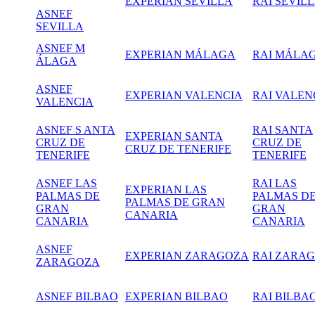
EXPERIAN SEVILLA
RAI SEVIL
ASNEF
SEVILLA
ASNEF M
EXPERIAN MÁLAGA
RAI MÁLA
ÁLAGA
ASNEF
EXPERIAN VALENCIA
RAI VALEN
VALENCIA
ASNEF S ANTA
RAI SANTA
EXPERIAN SANTA
CRUZ DE
CRUZ DE
CRUZ DE TENERIFE
TENERIFE
TENERIFE
ASNEF LAS
RAI LAS
EXPERIAN LAS
PALMAS DE
PALMAS D
PALMAS DE GRAN
GRAN
GRAN
CANARIA
CANARIA
CANARIA
ASNEF
EXPERIAN ZARAGOZA
RAI
ZARAG
ZARAGOZA
ASNEF BILBAO
EXPERIAN BILBAO
RAI BILBA