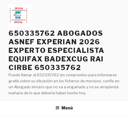
Saltar
al
contenido
650335762 ABOGADOS
ASNEF EXPERIAN 2026
EXPERTO ESPECIALISTA
EQUIFAX BADEXCUG RAI
CIRBE 650335762
Puede llamar al 650335762 sin compromiso para informarse
gratis sobre su situación en los ficheros de morosos, confíe en
un Abogado sincero que no va a engañarle y no se arrepienta
mañana de lo que debería haber hecho hoy.
Menú