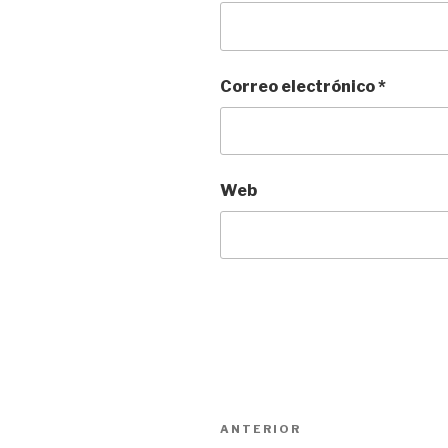
Correo electrónico
*
Web
Navegación
Entrada
ANTERIOR