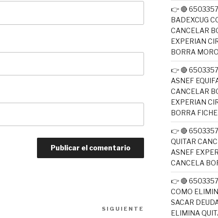
👉 🔴 650335
BADEXCUG CO
CANCELAR B
EXPERIAN CI
BORRA MOR
👉 🔴 650335
ASNEF EQUIF
CANCELAR B
EXPERIAN CI
BORRA FICH
👉 🔴 650335
QUITAR CANC
ASNEF EXPER
CANCELA BO
👉 🔴 650335
COMO ELIMI
SACAR DEUDA
SIGUIENTE
Siguiente
ELIMINA QUI