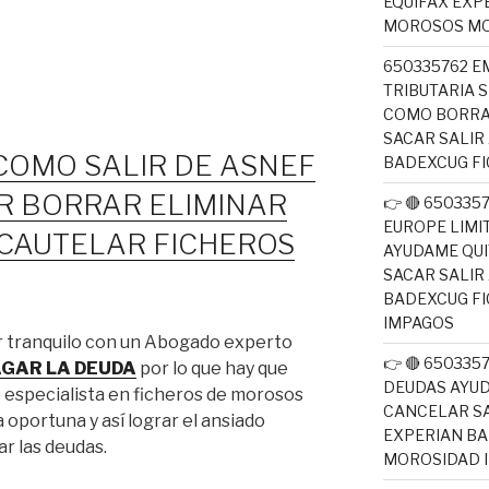
EQUIFAX EXP
MOROSOS MO
650335762 E
TRIBUTARIA 
COMO BORRA
SACAR SALIR
OMO SALIR DE ASNEF
BADEXCUG F
AR BORRAR ELIMINAR
👉 🔴 650335
EUROPE LIM
CAUTELAR FICHEROS
AYUDAME QUI
SACAR SALIR
BADEXCUG F
IMPAGOS
ar tranquilo con un Abogado experto
👉 🔴 65033
PAGAR LA DEUDA
por lo que hay que
DEUDAS AYUD
especialista en ficheros de morosos
CANCELAR SA
 oportuna y así lograr el ansiado
EXPERIAN B
ar las deudas.
MOROSIDAD 