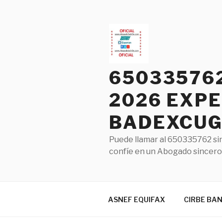
Saltar
al
contenido
65033576
2026 EXPE
BADEXCUG 
Puede llamar al 650335762 sin
confíe en un Abogado sincero 
ASNEF EQUIFAX
CIRBE BA