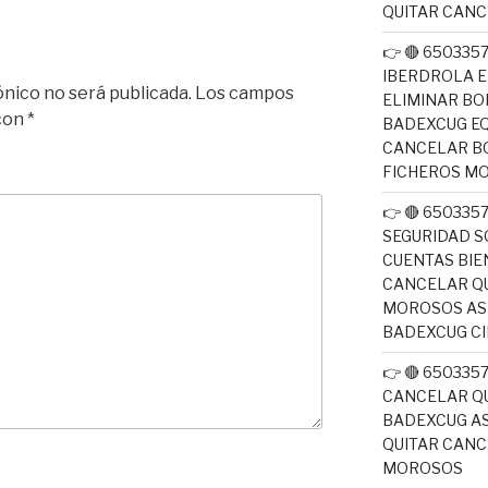
QUITAR CAN
👉 🔴 650335
IBERDROLA E
ónico no será publicada.
Los campos
ELIMINAR BO
 con
*
BADEXCUG EQ
CANCELAR B
FICHEROS M
👉 🔴 650335
SEGURIDAD S
CUENTAS BIE
CANCELAR QU
MOROSOS ASN
BADEXCUG CI
👉 🔴 650335
CANCELAR QU
BADEXCUG AS
QUITAR CAN
MOROSOS