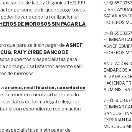
a aplicación de la Ley Orgánica 15/1999
👉 🔴 65033
CIRBE AYUDA
ácter personal es la que recoge todos
SACAR ASNEF
poder llevar a cabo la realización el
FICHEROS M
ICHEROS DE MOROSOS SIN PAGAR LA
👉 🔴 65033
ELIMINAR CA
o que para salir sin pagar de
ASNEF
ASNEF EQUIF
CUG, RAI Y CIRBE BANCO DE
FICHEROS M
dos expertos o especialistas para
ANULACIÓN D
 a conseguir satisfactoriamente salir
EMBARGOS AE
eros de morosos.
ALZADA EXTR
HACIENDA T
ra
acceso, rectificación, cancelación
ADMINISTRAT
bería tener en cuenta si han seguido
👉 🔴 65033
r sus datos de forma legal o ilegal en
ELIMINAR CA
mitar la correspondiente reclamación
BANCOS FINA
EXPERIAN BA
MOROSOS MO
 especialista salir sin pagar de