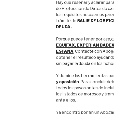
Hay que reseñar y aclarar par
de Protección de Datos de car
los requisitos necesarios para 
trámite de
SALIR DE LOS F
DEUDA.
Porque puede tener por asegur
EQUIFAX, EXPERIAN BADEX
ESPAÑA
. Contacte con Aboga
obtener el resultado ayudando
sin pagar la deuda en los fich
Y domine las herramientas pa
y oposición
. Para concluir de
todos los pasos antes de inclui
los listados de morosos y tra
ante ellos.
Ya encontró por fin un Abogado