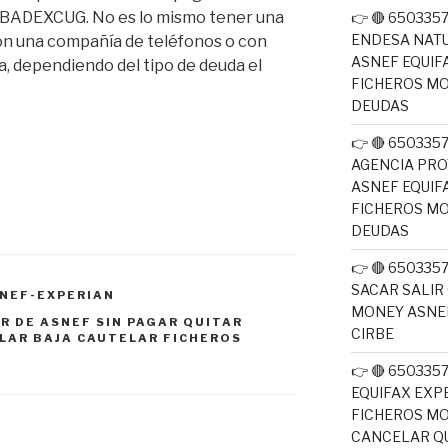
ADEXCUG. No es lo mismo tener una
👉 🔴 65033
ENDESA NATU
on una compañía de teléfonos o con
ASNEF EQUIF
a, dependiendo del tipo de deuda el
FICHEROS M
DEUDAS
👉 🔴 65033
AGENCIA PRO
ASNEF EQUIF
FICHEROS M
DEUDAS
👉 🔴 650335
SACAR SALIR
NEF-EXPERIAN
MONEY ASNEF
R DE ASNEF SIN PAGAR QUITAR
CIRBE
LAR BAJA CAUTELAR FICHEROS
👉 🔴 650335
EQUIFAX EXP
FICHEROS M
CANCELAR QU