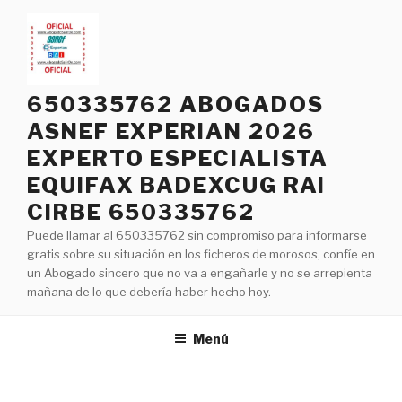
Saltar
al
contenido
650335762 ABOGADOS
ASNEF EXPERIAN 2026
EXPERTO ESPECIALISTA
EQUIFAX BADEXCUG RAI
CIRBE 650335762
Puede llamar al 650335762 sin compromiso para informarse
gratis sobre su situación en los ficheros de morosos, confíe en
un Abogado sincero que no va a engañarle y no se arrepienta
mañana de lo que debería haber hecho hoy.
Menú