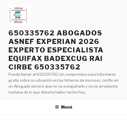
Saltar
al
contenido
650335762 ABOGADOS
ASNEF EXPERIAN 2026
EXPERTO ESPECIALISTA
EQUIFAX BADEXCUG RAI
CIRBE 650335762
Puede llamar al 650335762 sin compromiso para informarse
gratis sobre su situación en los ficheros de morosos, confíe en
un Abogado sincero que no va a engañarle y no se arrepienta
mañana de lo que debería haber hecho hoy.
Menú