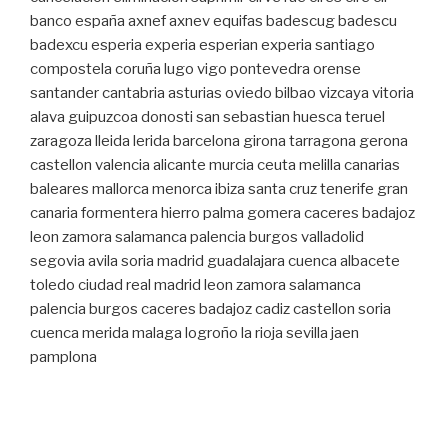
banco españa axnef axnev equifas badescug badescu
badexcu esperia experia esperian experia santiago
compostela coruña lugo vigo pontevedra orense
santander cantabria asturias oviedo bilbao vizcaya vitoria
alava guipuzcoa donosti san sebastian huesca teruel
zaragoza lleida lerida barcelona girona tarragona gerona
castellon valencia alicante murcia ceuta melilla canarias
baleares mallorca menorca ibiza santa cruz tenerife gran
canaria formentera hierro palma gomera caceres badajoz
leon zamora salamanca palencia burgos valladolid
segovia avila soria madrid guadalajara cuenca albacete
toledo ciudad real madrid leon zamora salamanca
palencia burgos caceres badajoz cadiz castellon soria
cuenca merida malaga logroño la rioja sevilla jaen
pamplona