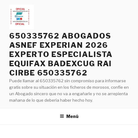
Saltar
al
contenido
650335762 ABOGADOS
ASNEF EXPERIAN 2026
EXPERTO ESPECIALISTA
EQUIFAX BADEXCUG RAI
CIRBE 650335762
Puede llamar al 650335762 sin compromiso para informarse
gratis sobre su situación en los ficheros de morosos, confíe en
un Abogado sincero que no va a engañarle y no se arrepienta
mañana de lo que debería haber hecho hoy.
Menú