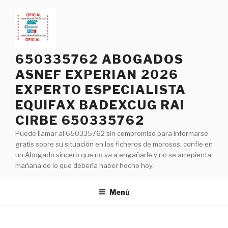
Saltar
al
contenido
650335762 ABOGADOS
ASNEF EXPERIAN 2026
EXPERTO ESPECIALISTA
EQUIFAX BADEXCUG RAI
CIRBE 650335762
Puede llamar al 650335762 sin compromiso para informarse
gratis sobre su situación en los ficheros de morosos, confíe en
un Abogado sincero que no va a engañarle y no se arrepienta
mañana de lo que debería haber hecho hoy.
Menú