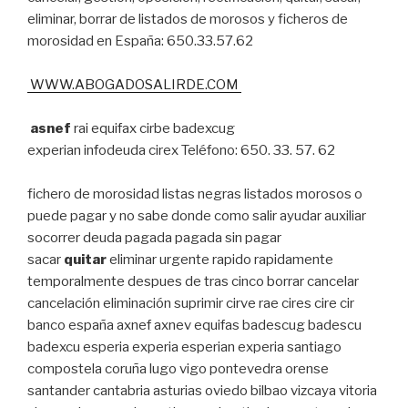
eliminar, borrar de listados de morosos y ficheros de
morosidad en España: 650.33.57.62
WWW.ABOGADOSALIRDE.COM
asnef
rai equifax cirbe badexcug
experian infodeuda cirex Teléfono: 650. 33. 57. 62
fichero de morosidad listas negras listados morosos o
puede pagar y no sabe donde como salir ayudar auxiliar
socorrer deuda pagada pagada sin pagar
sacar
quitar
eliminar urgente rapido rapidamente
temporalmente despues de tras cinco borrar cancelar
cancelación eliminación suprimir cirve rae cires cire cir
banco españa axnef axnev equifas badescug badescu
badexcu esperia experia esperian experia santiago
compostela coruña lugo vigo pontevedra orense
santander cantabria asturias oviedo bilbao vizcaya vitoria