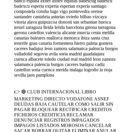
banco españa axnef axnev equifas badescug badescu
badexcu esperia experia esperian experia santiago
compostela coruña lugo vigo pontevedra orense
santander cantabria asturias oviedo bilbao vizcaya
vitoria alava guipuzcoa donosti san sebastian huesca
teruel zaragoza lleida lerida barcelona girona tarragona
gerona castellon valencia alicante murcia ceuta melilla
canarias baleares mallorca menorca ibiza santa cruz
tenerife gran canaria formentera hierro palma gomera
caceres badajoz leon zamora salamanca palencia burgos
valladolid segovia avila soria madrid guadalajara
cuenca albacete toledo ciudad real madrid leon zamora
salamanca palencia burgos caceres badajoz cadiz
castellon soria cuenca merida malaga logroño la rioja
sevilla jaen pamplona
👉 🔴 CLUB INTERNACIONAL LIBRO
MARKETING DIRECTO VODAFONE ASNEF
DEUDAS BAJA CAUTELAR COMO SALIR SIN
PAGAR BLOQUEAR RECTIFICAR CREDITOS
FICHEROS CREDITICIA RECLAMAR
DENUNCIAR REGISTROS IMPAGADOS
IMPAGOS LISTADOS MOROSOS CANCELAR
SACAR BORRAR QUITAR ELIMINAR ANULAR