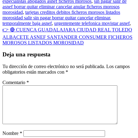
especialistas abogados asnef ficheros morosos
,
sin pagar salir de
asnef borrar quitar eliminar cancelar anular ficheros morosos
morosidad
,
tarjetas creditos debitos ficheros morosos listados
morosidad salir sin pagar borrar quitar cancelar eliminar
,
temporalmente baja asnef
,
urgentemente telefonica movistar asnef
,
👉 🔴 CUENCA GUADALAJARA CIUDAD REAL TOLEDO
ALBACETE ASNEF SANTANDER CONSUMER FICHEROS
MOROSOS LISTADOS MOROSIDAD
Deja una respuesta
Tu dirección de correo electrónico no será publicada.
Los campos
obligatorios están marcados con
*
Comentario
*
Nombre
*