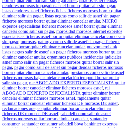
borrar quitar eliminar salir sin pagar asnef
,
listados asnef deudas
deudores morosos impagados asnef borrar quitar salir sin pagar
,
listas deudores asnef ficheros fichas ficheros morosos borrar quitar
eliminar salir sin pagar
,
listas negras como salir de asnef sin pagar
ficheros morosos borrar quitar eliminar cancelar anular
,
MICRO
expertos especialistas ficheros morosos asnef borrar quitar eliminar
cancelar como salir sin pagar
,
morosidad morosos internet expertos
especialistas ficheros asnef borrar quitar eliminar cancelar como salir
sin pagar
,
morosos
,
naturgy como salir de asnef sin pagar ficheros
morosos borrar quitar eliminar cancelar anular
,
nuevomicrobank
listas negras salir de asnef sin pagar ficheros morosos borrar quitar
eliminar cancelar anular
,
organimos publicos incidencias judiciales
asnef como salir sin pagar ficheros morosos quitar borrar salir sin
pagar
,
pagar como salir de asnef sin pagar deudas ficheros morosos
borrar quitar eliminar cancelar anular
,
prestamos como salir de asnef
ficheros morosos baja cautelar cancelación temporal borrar quitar
salir sin pagar
,
rae ABOGADO EXPERTO ESPECIALISTA quitar
eliminar borrar cancelar eliminar ficheros morosos asnef
,
rai
ABOGADO EXPERTO ESPECIALISTA quitar eliminar borrar
cancelar eliminar ficheros morosos asnef
,
rapidamente quitar
eliminar borrar cancelar eliminar ficheros DE morosos DE asnef
,
reclamaciones quejas quitar eliminar borrar cancelar eliminar
ficheros DE morosos DE asnef
,
sabadell como salir de asnef
ficheros morosos quitar borrar eliminar cancelar
,
santander
consumer
,
santander consumer sabadell bbva bankinter expertos