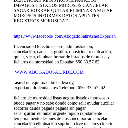
DENUNCIAR REGISTROS IMPAGADOS
IMPAGOS LISTADOS MOROSOS CANCELAR
SACAR BORRAR QUITAR ELIMINAR ANULAR
MOROSOS INFORMES DATOS APUNTES
REGISTROS MOROSIDAD
https://www.facebook.com/AbogadoSalirAsnefExperian
Licenciado Derecho acceso, administración,
cancelación, cancelar, gestión, oposición, rectificación,
quitar, sacar, eliminar, borrar de listados de morosos y
ficheros de morosidad en España: 650.33.57.62
WWW.ABOGADOSALIRDE.COM
asnef
rai equifax cirbe badexcug
experian infodeuda cirex Teléfono: 650. 33. 57. 62
fichero de morosidad listas negras listados morosos o
puede pagar y no sabe donde como salir ayudar auxiliar
socorrer deuda pagada pagada sin pagar
sacar
quitar
eliminar urgente rapido rapidamente
temporalmente despues de tras cinco borrar cancelar
cancelación eliminación suprimir cirve rae cires cire cir