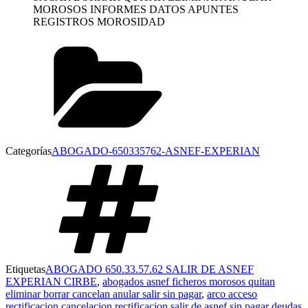
MOROSOS INFORMES DATOS APUNTES
REGISTROS MOROSIDAD
Categorías
ABOGADO-650335762-ASNEF-EXPERIAN
Etiquetas
ABOGADO 650.33.57.62 SALIR DE ASNEF
EXPERIAN CIRBE
,
abogados asnef ficheros morosos quitan
eliminar borrar cancelan anular salir sin pagar
,
arco acceso
rectificacion cancelacion rectificacion salir de asnef sin pagar deudas