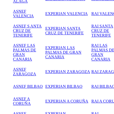
ÁLAGA
ASNEF
EXPERIAN VALENCIA
RAI VALEN
VALENCIA
ASNEF S ANTA
RAI SANTA
EXPERIAN SANTA
CRUZ DE
CRUZ DE
CRUZ DE TENERIFE
TENERIFE
TENERIFE
ASNEF LAS
RAI LAS
EXPERIAN LAS
PALMAS DE
PALMAS D
PALMAS DE GRAN
GRAN
GRAN
CANARIA
CANARIA
CANARIA
ASNEF
EXPERIAN ZARAGOZA
RAI
ZARAG
ZARAGOZA
ASNEF BILBAO
EXPERIAN BILBAO
RAI BILBA
ASNEF A
EXPERIAN A CORUÑA
RAI A COR
CORUÑA
ASNEF
EXPERIAN
RAI