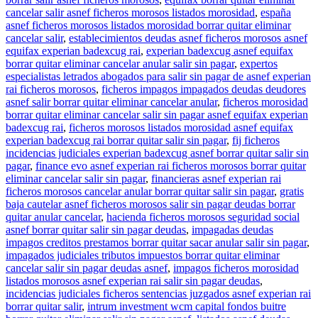
cancelar salir asnef ficheros morosos listados morosidad
,
españa
asnef ficheros morosos listados morosidad borrar quitar eliminar
cancelar salir
,
establecimientos deudas asnef ficheros morosos asnef
equifax experian badexcug rai
,
experian badexcug asnef equifax
borrar quitar eliminar cancelar anular salir sin pagar
,
expertos
especialistas letrados abogados para salir sin pagar de asnef experian
rai ficheros morosos
,
ficheros impagos impagados deudas deudores
asnef salir borrar quitar eliminar cancelar anular
,
ficheros morosidad
borrar quitar eliminar cancelar salir sin pagar asnef equifax experian
badexcug rai
,
ficheros morosos listados morosidad asnef equifax
experian badexcug rai borrar quitar salir sin pagar
,
fij ficheros
incidencias judiciales experian badexcug asnef borrar quitar salir sin
pagar
,
finance evo asnef experian rai ficheros morosos borrar quitar
eliminar cancelar salir sin pagar
,
financieras asnef experian rai
ficheros morosos cancelar anular borrar quitar salir sin pagar
,
gratis
baja cautelar asnef ficheros morosos salir sin pagar deudas borrar
quitar anular cancelar
,
hacienda ficheros morosos seguridad social
asnef borrar quitar salir sin pagar deudas
,
impagadas deudas
impagos creditos prestamos borrar quitar sacar anular salir sin pagar
,
impagados judiciales tributos impuestos borrar quitar eliminar
cancelar salir sin pagar deudas asnef
,
impagos ficheros morosidad
listados morosos asnef experian rai salir sin pagar deudas
,
incidencias judiciales ficheros sentencias juzgados asnef experian rai
borrar quitar salir
,
intrum investment wcm capital fondos buitre