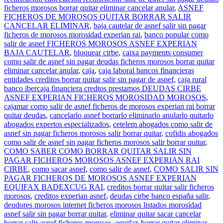
ficheros morosos borrar quitar eliminar cancelar anular
,
ASNEF
FICHEROS DE MOROSOS QUITAR BORRAR SALIR
CANCELAR ELIMINAR
,
baja cautelar de asnef salir sin pagar
ficheros de morosos morosidad experian rai
,
banco popular como
salir de asnef FICHEROS MOROSOS ASNEF EXPERIAN
BAJA CAUTELAR
,
bloquear cirbe
,
caixa payments consumer
como salir de asnef sin pagar deudas ficheros morosos borrar quitar
eliminar cancelar anular
,
caja
,
caja laboral bancos financieras
entidades creditos borrar quitar salir sin pagar de asnef
,
caja rural
banco ibercaja financiera credtos prestamos DEUDAS CIRBE
ASNEF EXPERIAN FICHEROS MOROSIDAD MOROSOS
,
cajamar como salir de asnef ficheros de morosos experian rai borrar
quitar deudas
,
cancelarlo asnef borrarlo eliminarlo anularlo quitarlo
abogados expertos especializados
,
cetelem abogados como salir de
asnef sin pagar ficheros morosos salir borrar quitar
,
cofidis abogados
como salir de asnef sin pagar ficheros morosos salir borrar quitar
,
COMO SABER COMO BORRAR QUITAR SALIR SIN
PAGAR FICHEROS MOROSOS ASNEF EXPERIAN RAI
CIRBE
,
como sacar asnef
,
como salir de asnef
,
COMO SALIR SIN
PAGAR FICHEROS DE MOROSOS ASNEF EXPERIAN
EQUIFAX BADEXCUG RAI
,
creditos borrar quitar salir ficheros
morosos
,
creditos experian asnef
,
deudas cirbe banco españa salir
,
deudores morosos internet ficheros morosos listados morosidad
asnef salir sin pagar borrar quitar
,
eliminar quitar sacar cancelar
borrar salir asnef ficheros morosos
,
equifax borrar quitar eliminar