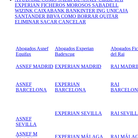
EXPERIAN FICHEROS MOROSOS SABADELL
WIZINK CAIXABANK BANKINTER ING UNICAJA
SANTANDER BBVA COMO BORRAR QUITAR
ELIMINAR SACAR CANCELAR
Abogados Asnef
Abogados Experian
Abogados Fic
Equifax
Badexcug
del Rai
ASNEF MADRID
EXPERIAN MADRID
RAI MADRI
ASNEF
EXPERIAN
RAI
BARCELONA
BARCELONA
BARCELO
EXPERIAN SEVILLA
RAI SEVIL
ASNEF
SEVILLA
ASNEF M
EXPERIAN MÁLAGA
RAI MÁLA