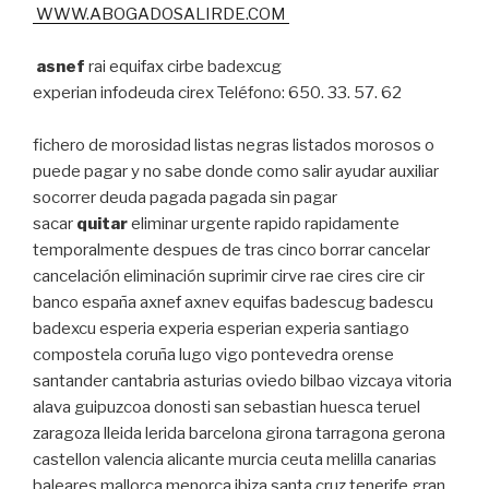
WWW.ABOGADOSALIRDE.COM
asnef
rai equifax cirbe badexcug
experian infodeuda cirex Teléfono: 650. 33. 57. 62
fichero de morosidad listas negras listados morosos o
puede pagar y no sabe donde como salir ayudar auxiliar
socorrer deuda pagada pagada sin pagar
sacar
quitar
eliminar urgente rapido rapidamente
temporalmente despues de tras cinco borrar cancelar
cancelación eliminación suprimir cirve rae cires cire cir
banco españa axnef axnev equifas badescug badescu
badexcu esperia experia esperian experia santiago
compostela coruña lugo vigo pontevedra orense
santander cantabria asturias oviedo bilbao vizcaya vitoria
alava guipuzcoa donosti san sebastian huesca teruel
zaragoza lleida lerida barcelona girona tarragona gerona
castellon valencia alicante murcia ceuta melilla canarias
baleares mallorca menorca ibiza santa cruz tenerife gran