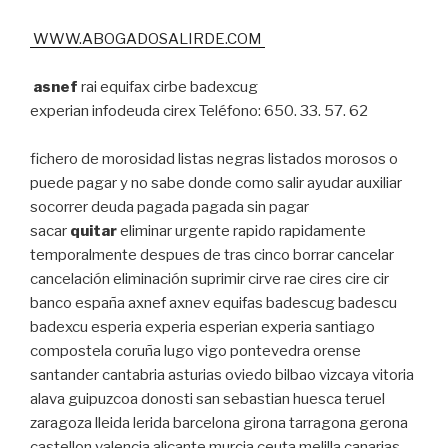
WWW.ABOGADOSALIRDE.COM
asnef
rai equifax cirbe badexcug
experian infodeuda cirex Teléfono: 650. 33. 57. 62
fichero de morosidad listas negras listados morosos o
puede pagar y no sabe donde como salir ayudar auxiliar
socorrer deuda pagada pagada sin pagar
sacar
quitar
eliminar urgente rapido rapidamente
temporalmente despues de tras cinco borrar cancelar
cancelación eliminación suprimir cirve rae cires cire cir
banco españa axnef axnev equifas badescug badescu
badexcu esperia experia esperian experia santiago
compostela coruña lugo vigo pontevedra orense
santander cantabria asturias oviedo bilbao vizcaya vitoria
alava guipuzcoa donosti san sebastian huesca teruel
zaragoza lleida lerida barcelona girona tarragona gerona
castellon valencia alicante murcia ceuta melilla canarias