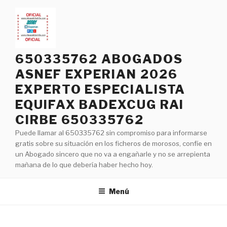
Saltar
al
contenido
650335762 ABOGADOS
ASNEF EXPERIAN 2026
EXPERTO ESPECIALISTA
EQUIFAX BADEXCUG RAI
CIRBE 650335762
Puede llamar al 650335762 sin compromiso para informarse
gratis sobre su situación en los ficheros de morosos, confíe en
un Abogado sincero que no va a engañarle y no se arrepienta
mañana de lo que debería haber hecho hoy.
Menú